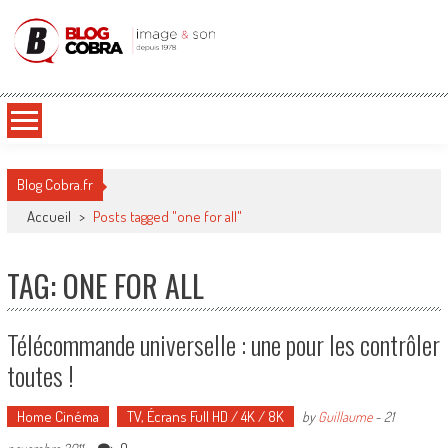
Blog Cobra
Toute l'actu Image & Son !
Blog Cobra.fr
Accueil
>
Posts tagged "one for all"
TAG: ONE FOR ALL
Télécommande universelle : une pour les contrôler
toutes !
Home Cinéma
TV, Écrans Full HD / 4K / 8K
by
Guillaume
-
21