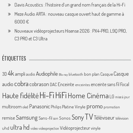
Davis Acoustics : l’histoire d’un grand nom français de la Hi-Fi
Meze Audio ARTA : nouveau casque ouvert haut de gamme à
6000 €
Nouveaux vidéoprojecteurs Hisense 2026 : PX4-PRO, L9Q PRO,
C3 PRO et C3 Ultra
ÉTIQUETTES
4k
Audiophile
Casque
ampli
3D
bon plan
Casque
audio
bluetooth
Blu-ray
cobra
cobrason
audio
Enceinte
enceinte sans fil
Focal
DAC
enceintes
Hi-Fi
HiFi
Home Cinéma
Haute fidélité
LG
mise à jour
promo
Panasonic
multiroom
Platine Vinyle
Philips
promotion
oled
TV
Sony
Samsung
Téléviseur
remise
Sans-fil
Sonos
son
télévision
ultra hd
Vidéoprojecteur
uhd
vinyle
video
videoprojection