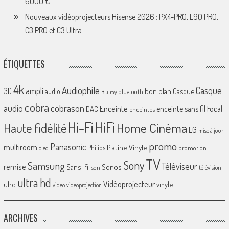
6000 €
Nouveaux vidéoprojecteurs Hisense 2026 : PX4-PRO, L9Q PRO,
C3 PRO et C3 Ultra
ÉTIQUETTES
4k
Audiophile
Casque
ampli
3D
bon plan
Casque
audio
bluetooth
Blu-ray
cobra
cobrason
audio
Enceinte
enceinte sans fil
Focal
DAC
enceintes
Hi-Fi
HiFi
Home Cinéma
Haute fidélité
LG
mise à jour
promo
Panasonic
multiroom
Platine Vinyle
Philips
promotion
oled
TV
Sony
Samsung
Téléviseur
remise
Sans-fil
Sonos
son
télévision
ultra hd
Vidéoprojecteur
uhd
vinyle
video
videoprojection
ARCHIVES