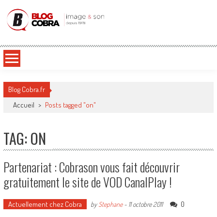
Blog Cobra
Toute l'actu Image & Son !
Blog Cobra.fr
Accueil
>
Posts tagged "on"
TAG: ON
Partenariat : Cobrason vous fait découvrir
gratuitement le site de VOD CanalPlay !
Actuellement chez Cobra
0
by
Stephane
-
11 octobre 2011