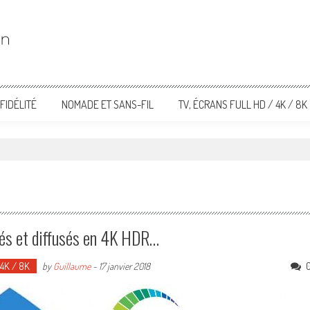
FIDÉLITÉ
NOMADE ET SANS-FIL
TV, ÉCRANS FULL HD / 4K / 8K
és et diffusés en 4K HDR…
 4K / 8K
by
Guillaume
-
17 janvier 2018