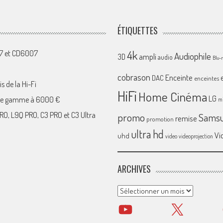
ÉTIQUETTES
4k
07 et CD6007
Audiophile
ampli
3D
audio
Blu-
cobrason
Enceinte
DAC
enceintes
s de la Hi-Fi
HiFi
Home Cinéma
LG
 de gamme à 6000 €
mi
RO, L9Q PRO, C3 PRO et C3 Ultra
promo
Sams
remise
promotion
ultra hd
Vi
uhd
video
videoprojection
ARCHIVES
Archives
YouTube
X