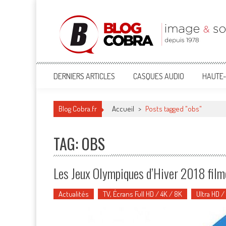
Blog Cobra
Toute l'actu Image & Son !
DERNIERS ARTICLES
CASQUES AUDIO
HAUTE-
Blog Cobra.fr
Accueil
>
Posts tagged "obs"
TAG: OBS
Les Jeux Olympiques d’Hiver 2018 film
Actualités
TV, Écrans Full HD / 4K / 8K
Ultra HD /