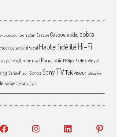
cobra
Casque audio
bon plan
Casque
bluetooth
ray
Hi-Fi
Haute fidélité
enceinte sans fil
Focal
Panasonic
multiroom
Platine Vinyle
Philips
se à jour
oled
TV
Sony
ung
Téléviseur
Sans-fil
Sonos
son
télévision
déoprojecteur
vinyle
Facebook
Instagram
LinkedIn
Pinterest