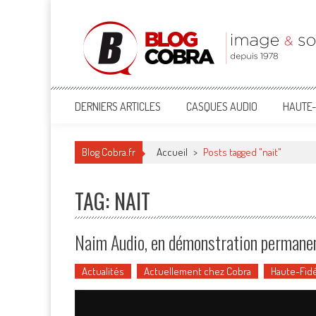
Blog Cobra
Toute l'actu Image & Son !
DERNIERS ARTICLES
CASQUES AUDIO
HAUTE-
Blog Cobra.fr
Accueil
>
Posts tagged "nait"
TAG: NAIT
Naim Audio, en démonstration permanen
Actualités
Actuellement chez Cobra
Haute-Fidé