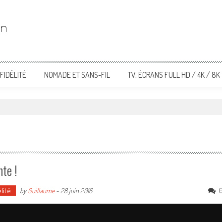
FIDÉLITÉ
NOMADE ET SANS-FIL
TV, ÉCRANS FULL HD / 4K / 8K
te !
lité
by
Guillaume
-
28 juin 2016