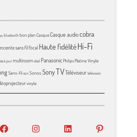
cobra
Casque audio
bon plan
Casque
bluetooth
ray
Hi-Fi
Haute fidélité
enceinte sans fil
Focal
Panasonic
multiroom
Platine Vinyle
Philips
se à jour
oled
TV
Sony
ung
Téléviseur
Sans-fil
Sonos
son
télévision
déoprojecteur
vinyle
Facebook
Instagram
LinkedIn
Pinterest