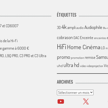
ÉTIQUETTES
4k
07 et CD6007
Audiophile
ampli
3D
audio
Blu-
cobrason
Enceinte
DAC
enceintes
s de la Hi-Fi
HiFi
Home Cinéma
LG
 de gamme à 6000 €
mi
RO, L9Q PRO, C3 PRO et C3 Ultra
promo
Sams
remise
promotion
ultra hd
Vi
uhd
video
videoprojection
ARCHIVES
Archives
YouTube
X