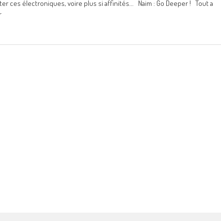
r ces électroniques, voire plus si affinités... Naim : Go Deeper ! Tout a
r