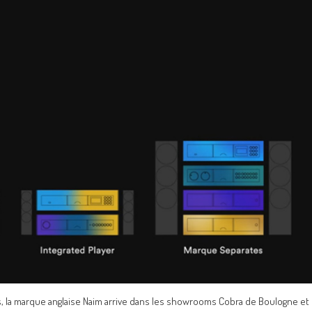
a marque anglaise Naim arrive dans les showrooms Cobra de Boulogne et