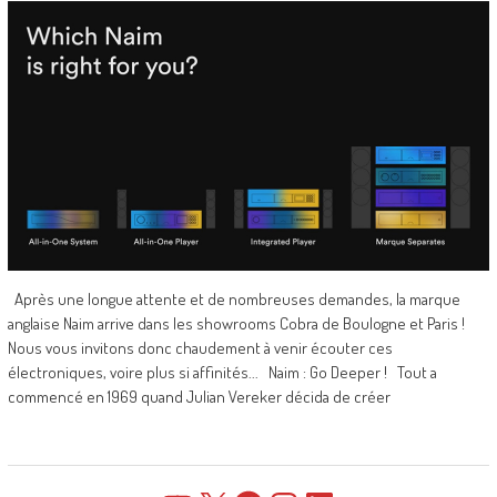
Après une longue attente et de nombreuses demandes, la marque
anglaise Naim arrive dans les showrooms Cobra de Boulogne et Paris !
Nous vous invitons donc chaudement à venir écouter ces
électroniques, voire plus si affinités... Naim : Go Deeper ! Tout a
commencé en 1969 quand Julian Vereker décida de créer