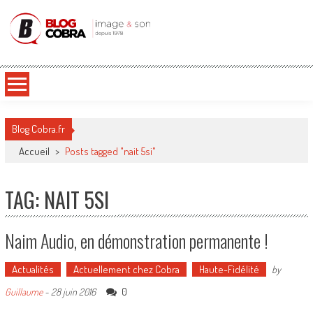
Blog Cobra
Toute l'actu Image & Son !
Blog Cobra.fr
Accueil
>
Posts tagged "nait 5si"
TAG: NAIT 5SI
Naim Audio, en démonstration permanente !
Actualités
Actuellement chez Cobra
Haute-Fidélité
by
0
Guillaume
-
28 juin 2016