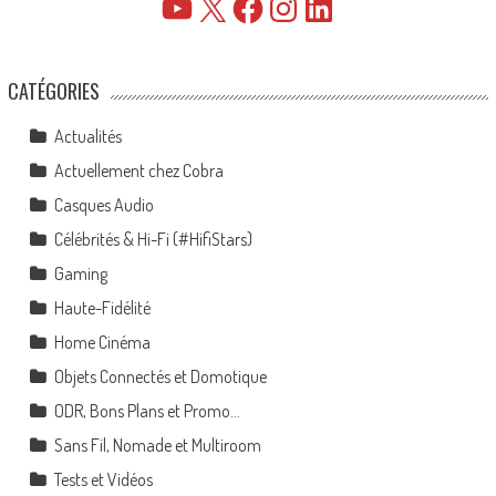
YouTube
X
Facebook
Instagram
LinkedIn
CATÉGORIES
Actualités
Actuellement chez Cobra
Casques Audio
Célébrités & Hi-Fi (#HifiStars)
Gaming
Haute-Fidélité
Home Cinéma
Objets Connectés et Domotique
ODR, Bons Plans et Promo…
Sans Fil, Nomade et Multiroom
Tests et Vidéos