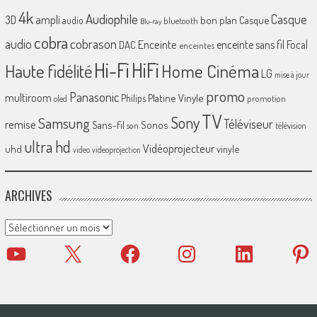
4k
Audiophile
Casque
ampli
3D
bon plan
Casque
audio
bluetooth
Blu-ray
cobra
cobrason
audio
Enceinte
enceinte sans fil
Focal
DAC
enceintes
Hi-Fi
HiFi
Home Cinéma
Haute fidélité
LG
mise à jour
promo
Panasonic
multiroom
Platine Vinyle
Philips
promotion
oled
TV
Sony
Samsung
Téléviseur
remise
Sans-fil
Sonos
son
télévision
ultra hd
Vidéoprojecteur
uhd
vinyle
video
videoprojection
ARCHIVES
Archives
YouTube
X
Facebook
Instagram
LinkedIn
Pinter