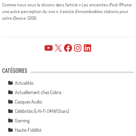
Comme nous vous le disions dans l’article « Les enceintes iPod/iPhone :
une autre perception du son », il existe d’innombrables stations pour
votre iDevice. 5306
YouTube
X
Facebook
Instagram
LinkedIn
CATÉGORIES
Actualités
Actuellement chez Cobra
Casques Audio
Célébrités & Hi-Fi (#HifiStars)
Gaming
Haute-Fidélité