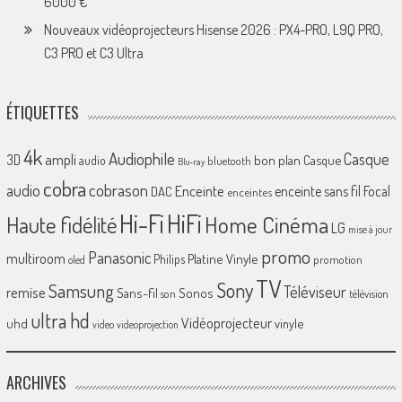
6000 €
Nouveaux vidéoprojecteurs Hisense 2026 : PX4-PRO, L9Q PRO,
C3 PRO et C3 Ultra
ÉTIQUETTES
4k
Audiophile
Casque
ampli
3D
bon plan
Casque
audio
bluetooth
Blu-ray
cobra
cobrason
audio
Enceinte
enceinte sans fil
Focal
DAC
enceintes
Hi-Fi
HiFi
Home Cinéma
Haute fidélité
LG
mise à jour
promo
Panasonic
multiroom
Platine Vinyle
Philips
promotion
oled
TV
Sony
Samsung
Téléviseur
remise
Sans-fil
Sonos
son
télévision
ultra hd
Vidéoprojecteur
uhd
vinyle
video
videoprojection
ARCHIVES