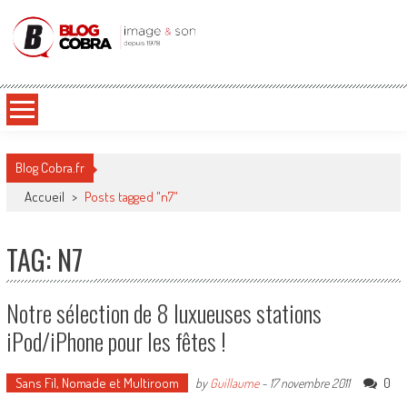
Blog Cobra
Toute l'actu Image & Son !
Blog Cobra.fr
Accueil
>
Posts tagged "n7"
TAG: N7
Notre sélection de 8 luxueuses stations
iPod/iPhone pour les fêtes !
Sans Fil, Nomade et Multiroom
0
by
Guillaume
-
17 novembre 2011