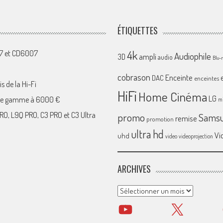
ÉTIQUETTES
4k
07 et CD6007
Audiophile
ampli
3D
audio
Blu-
cobrason
Enceinte
DAC
enceintes
s de la Hi-Fi
HiFi
Home Cinéma
LG
 de gamme à 6000 €
mi
RO, L9Q PRO, C3 PRO et C3 Ultra
promo
Sams
remise
promotion
ultra hd
Vi
uhd
video
videoprojection
ARCHIVES
Archives
YouTube
X