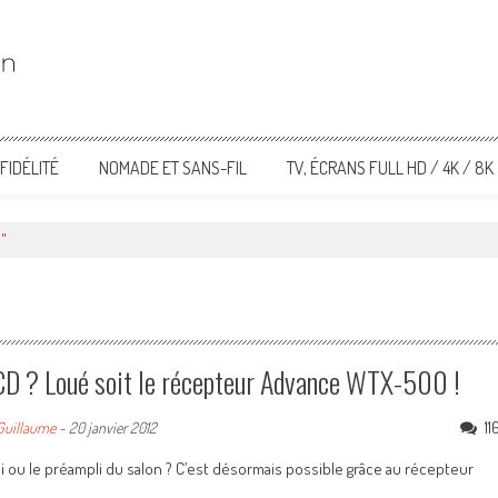
FIDÉLITÉ
NOMADE ET SANS-FIL
TV, ÉCRANS FULL HD / 4K / 8K
3"
 CD ? Loué soit le récepteur Advance WTX-500 !
11
Guillaume
-
20 janvier 2012
mpli ou le préampli du salon ? C’est désormais possible grâce au récepteur