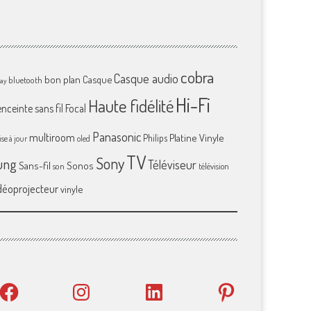
cobra
Casque audio
bon plan
Casque
bluetooth
ray
Hi-Fi
Haute fidélité
enceinte sans fil
Focal
Panasonic
multiroom
Platine Vinyle
Philips
se à jour
oled
TV
Sony
ung
Téléviseur
Sans-fil
Sonos
son
télévision
déoprojecteur
vinyle
Facebook
Instagram
LinkedIn
Pinterest