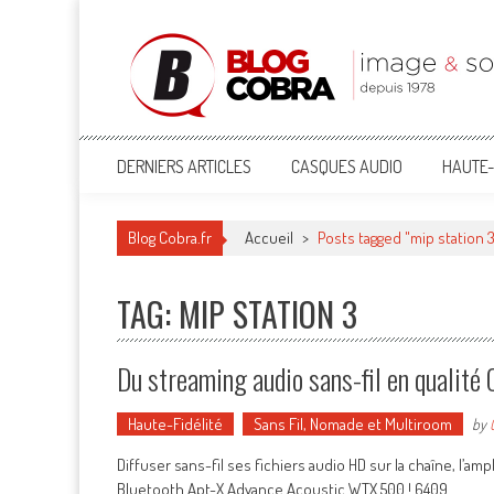
Blog Cobra
Toute l'actu Image & Son !
DERNIERS ARTICLES
CASQUES AUDIO
HAUTE-
Blog Cobra.fr
Accueil
>
Posts tagged "mip station 
TAG: MIP STATION 3
Du streaming audio sans-fil en qualité
Haute-Fidélité
Sans Fil, Nomade et Multiroom
by
Diffuser sans-fil ses fichiers audio HD sur la chaîne, l’a
Bluetooth Apt-X Advance Acoustic WTX 500 ! 6409