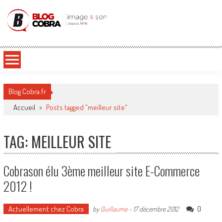
Blog Cobra
Toute l'actu Image & Son !
Blog Cobra.fr
Accueil
>
Posts tagged "meilleur site"
TAG: MEILLEUR SITE
Cobrason élu 3ème meilleur site E-Commerce
2012 !
Actuellement chez Cobra
0
by
Guillaume
-
17 décembre 2012