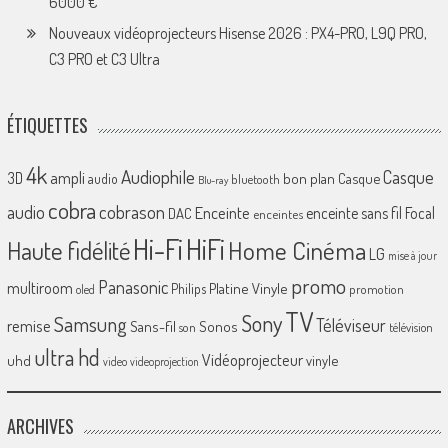
6000 €
Nouveaux vidéoprojecteurs Hisense 2026 : PX4-PRO, L9Q PRO,
C3 PRO et C3 Ultra
ÉTIQUETTES
4k
Audiophile
Casque
ampli
3D
bon plan
Casque
audio
bluetooth
Blu-ray
cobra
cobrason
audio
Enceinte
enceinte sans fil
Focal
DAC
enceintes
Hi-Fi
HiFi
Home Cinéma
Haute fidélité
LG
mise à jour
promo
Panasonic
multiroom
Platine Vinyle
Philips
promotion
oled
TV
Sony
Samsung
Téléviseur
remise
Sans-fil
Sonos
son
télévision
ultra hd
Vidéoprojecteur
uhd
vinyle
video
videoprojection
ARCHIVES