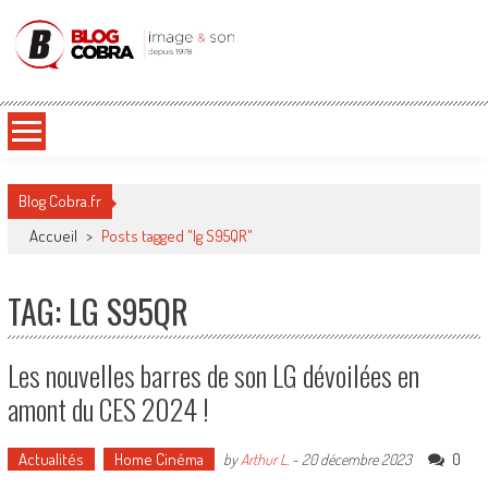
Blog Cobra
Toute l'actu Image & Son !
Blog Cobra.fr
Accueil
>
Posts tagged "lg S95QR"
TAG: LG S95QR
Les nouvelles barres de son LG dévoilées en
amont du CES 2024 !
Actualités
Home Cinéma
0
by
Arthur L.
-
20 décembre 2023