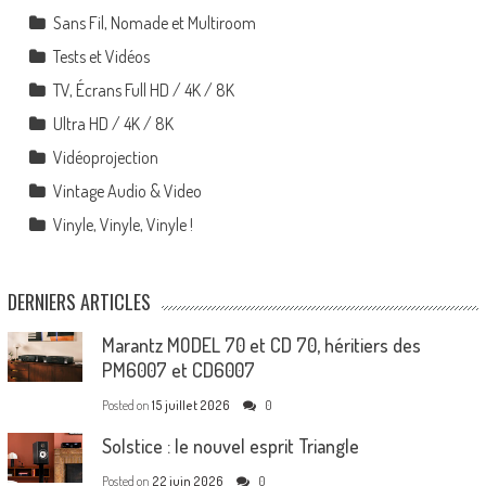
Sans Fil, Nomade et Multiroom
Tests et Vidéos
TV, Écrans Full HD / 4K / 8K
Ultra HD / 4K / 8K
Vidéoprojection
Vintage Audio & Video
Vinyle, Vinyle, Vinyle !
DERNIERS ARTICLES
Marantz MODEL 70 et CD 70, héritiers des
PM6007 et CD6007
Posted on
15 juillet 2026
0
Solstice : le nouvel esprit Triangle
Posted on
22 juin 2026
0