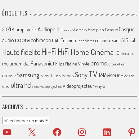
ÉTIQUETTES
4k
Audiophile
Casque
ampli
3D
bon plan
Casque
audio
bluetooth
Blu-ray
cobra
cobrason
audio
Enceinte
enceinte sans fil
Focal
DAC
enceintes
Hi-Fi
HiFi
Home Cinéma
Haute fidélité
LG
mise à jour
promo
Panasonic
multiroom
Platine Vinyle
Philips
promotion
oled
TV
Sony
Samsung
Téléviseur
remise
Sans-fil
Sonos
son
télévision
ultra hd
Vidéoprojecteur
uhd
vinyle
video
videoprojection
ARCHIVES
Archives
YouTube
X
Facebook
Instagram
LinkedIn
Pinter