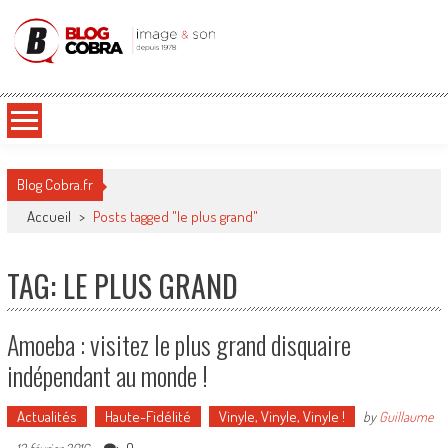
Blog Cobra
Toute l'actu Image & Son !
Blog Cobra.fr
Accueil
>
Posts tagged "le plus grand"
TAG: LE PLUS GRAND
Amoeba : visitez le plus grand disquaire
indépendant au monde !
Actualités
Haute-Fidélité
Vinyle, Vinyle, Vinyle !
by
Guillaume