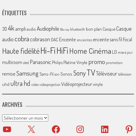
ÉTIQUETTES
4k
Audiophile
Casque
ampli
3D
bon plan
Casque
audio
bluetooth
Blu-ray
cobra
cobrason
audio
Enceinte
enceinte sans fil
Focal
DAC
enceintes
Hi-Fi
HiFi
Home Cinéma
Haute fidélité
LG
mise à jour
promo
Panasonic
multiroom
Platine Vinyle
Philips
promotion
oled
TV
Sony
Samsung
Téléviseur
remise
Sans-fil
Sonos
son
télévision
ultra hd
Vidéoprojecteur
uhd
vinyle
video
videoprojection
ARCHIVES
Archives
YouTube
X
Facebook
Instagram
LinkedIn
Pinter