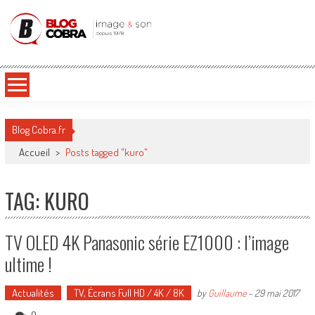
Blog Cobra
Toute l'actu Image & Son !
Blog Cobra.fr
Accueil
>
Posts tagged "kuro"
TAG: KURO
TV OLED 4K Panasonic série EZ1000 : l’image
ultime !
Actualités
TV, Écrans Full HD / 4K / 8K
by
Guillaume
-
29 mai 2017