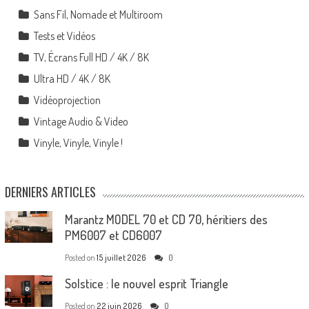
Sans Fil, Nomade et Multiroom
Tests et Vidéos
TV, Écrans Full HD / 4K / 8K
Ultra HD / 4K / 8K
Vidéoprojection
Vintage Audio & Video
Vinyle, Vinyle, Vinyle !
DERNIERS ARTICLES
Marantz MODEL 70 et CD 70, héritiers des
PM6007 et CD6007
Posted on
15 juillet 2026
0
Solstice : le nouvel esprit Triangle
Posted on
22 juin 2026
0