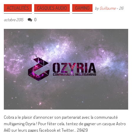
ACTUALITÉS
CASQUES AUDIO
GAMING
by
Guillaume
-
26
0
octobre 2015
Cobra a le plaisir d'annoncer son partenariat avec la communauté
multigaming Ozyria ! Pour fêter cela, tentez de gagner un casque Astro
A40 sur leurs pages Facebook et Twitter... 28429