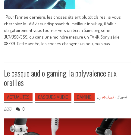
Pour l'année dernière, les choses étaient plutôt claires : si vous
cherchiez le Téléviseur disposant du meilleur input lag, il fallait
obligatoirement vous tourner vers un écran Samsung série
JU7/JS8/JS9, ou dans une moindre mesure un TV 4K Sony série
X8/X9. Cette année, les choses changent un peu, mais pas
Le casque audio gaming, la polyvalence aux
oreilles
ACTUALITÉS
CASQUES AUDIO
GAMING
by
Mickael
-
11 avril
0
2016