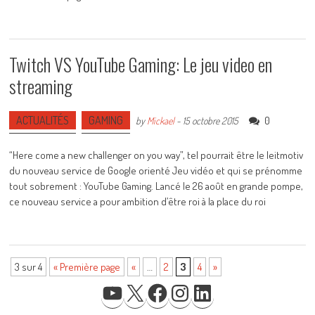
Twitch VS YouTube Gaming: Le jeu video en
streaming
ACTUALITÉS
GAMING
0
by
Mickael
-
15 octobre 2015
“Here come a new challenger on you way”, tel pourrait être le leitmotiv
du nouveau service de Google orienté Jeu vidéo et qui se prénomme
tout sobrement : YouTube Gaming. Lancé le 26 août en grande pompe,
ce nouveau service a pour ambition d’être roi à la place du roi
3 sur 4
« Première page
«
…
2
3
4
»
YOUTUBE
X
FACEBOOK
INSTAGRAM
LINKEDIN