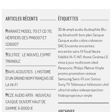
ARTICLES RÉCENTS
ÉTIQUETTES
3D
4k
ampli
audio
Audiophile
Blu-
MARANTZ MODEL 70 ET CD 70,
ray
bluetooth
bon plan
Casque
HÉRITIERS DES PM6007 ET
Casque audio
cobra
cobrason
CD6007
DAC
Enceinte
enceintes
enceinte sans fil
Focal
Haute
SOLSTICE : LE NOUVEL ESPRIT
fidélité
Hi-Fi
HiFi
Home Cinéma
LG
TRIANGLE
mise à jour
multiroom
oled
Panasonic
Philips
Platine Vinyle
DAVIS ACOUSTICS : L’HISTOIRE
promo
promotion
remise
D’UN GRAND NOM FRANÇAIS DE
Samsung
Sans-fil
son
Sonos
Sony
TV
Téléviseur
télévision
uhd
LA HI-FI
ultra hd
video
videoprojection
MEZE AUDIO ARTA : NOUVEAU
Vidéoprojecteur
vinyle
CASQUE OUVERT HAUT DE
GAMME À 6000 €
ARCHIVES