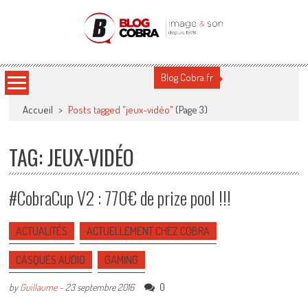
Blog Cobra
Toute l'actu Image & Son !
Blog Cobra.fr
Accueil
>
Posts tagged "jeux-vidéo"
(Page 3)
TAG: JEUX-VIDÉO
#CobraCup V2 : 770€ de prize pool !!!
ACTUALITÉS
ACTUELLEMENT CHEZ COBRA
CASQUES AUDIO
GAMING
0
by
Guillaume
-
23 septembre 2016