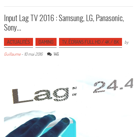
Input Lag TV 2016 : Samsung, LG, Panasonic,
Sony…
ACTUALITÉS
GAMING
TV, ÉCRANS FULL HD / 4K / 8K
by
146
Guillaume
-
10 mai 2016