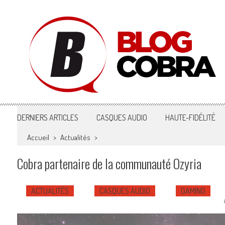
Blog Cobra
Toute l'actu Image & Son !
DERNIERS ARTICLES
CASQUES AUDIO
HAUTE-FIDÉLITÉ
Accueil
>
Actualités
>
Cobra partenaire de la communauté Ozyria
ACTUALITÉS
CASQUES AUDIO
GAMING