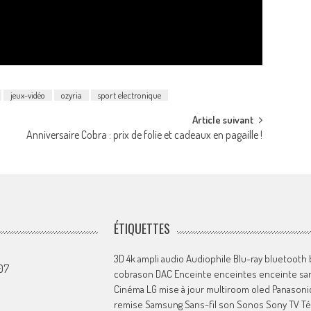
jeux-vidéo
ozyria
sport electronique
Article suivant
Anniversaire Cobra : prix de folie et cadeaux en pagaille !
ÉTIQUETTES
3D
4k
ampli
audio
Audiophile
Blu-ray
bluetooth
07
cobrason
DAC
Enceinte
enceintes
enceinte san
Cinéma
LG
mise à jour
multiroom
oled
Panasoni
remise
Samsung
Sans-fil
son
Sonos
Sony
TV
Té