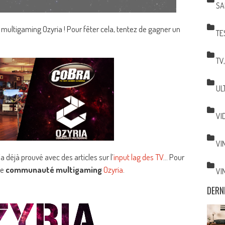
SA
multigaming Ozyria ! Pour fêter cela, tentez de gagner un
TE
TV
UL
VI
VI
’a déjà prouvé avec des articles sur l’
input lag des TV
… Pour
te
communauté multigaming
Ozyria
.
VI
DERN