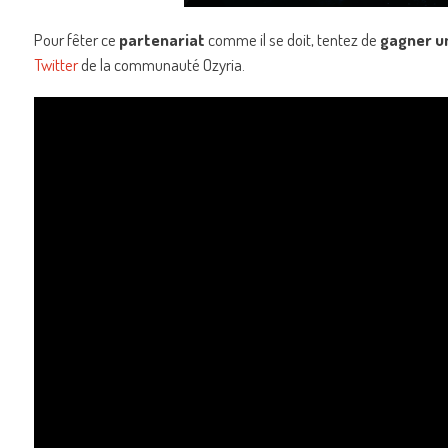
Pour fêter ce
partenariat
comme il se doit, tentez de
gagner u
Twitter
de la communauté Ozyria.