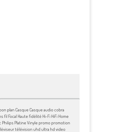
bon plan
Casque
Casque audio
cobra
s fil
Focal
Haute fidélité
Hi-Fi
HiFi
Home
c
Philips
Platine Vinyle
promo
promotion
léviseur
télévision
uhd
ultra hd
video