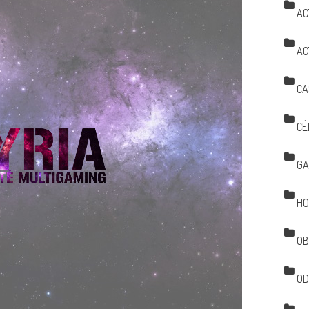
AC
AC
CA
CÉ
GA
HO
OB
OD