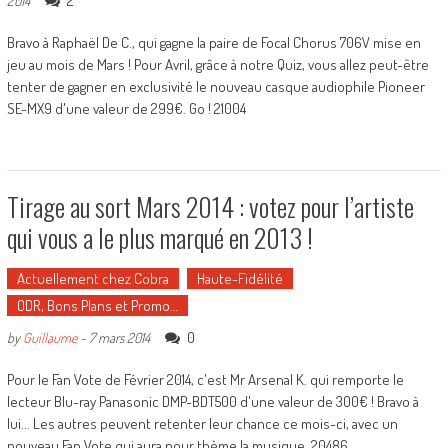
2
2014
Bravo à Raphaël De C., qui gagne la paire de Focal Chorus 706V mise en
jeu au mois de Mars ! Pour Avril, grâce à notre Quiz, vous allez peut-être
tenter de gagner en exclusivité le nouveau casque audiophile Pioneer
SE-MX9 d'une valeur de 299€. Go ! 21004
Tirage au sort Mars 2014 : votez pour l’artiste
qui vous a le plus marqué en 2013 !
Actuellement chez Cobra
Haute-Fidélité
ODR, Bons Plans et Promo…
0
by
Guillaume
-
7 mars 2014
Pour le Fan Vote de Février 2014, c'est Mr Arsenal K. qui remporte le
lecteur Blu-ray Panasonic DMP-BDT500 d'une valeur de 300€ ! Bravo à
lui... Les autres peuvent retenter leur chance ce mois-ci, avec un
nouveau Fan Vote qui aura pour thème la musique. 20486