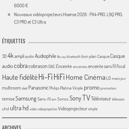
6000 €
Nouveaux vidéoprojecteurs Hisense 2026 : PX4-PRO, L9Q PRO,
C3 PRO et C3 Ultra
ÉTIQUETTES
4k
Audiophile
Casque
ampli
3D
bon plan
Casque
audio
bluetooth
Blu-ray
cobra
cobrason
audio
Enceinte
enceinte sans fil
Focal
DAC
enceintes
Hi-Fi
HiFi
Home Cinéma
Haute fidélité
LG
mise à jour
promo
Panasonic
multiroom
Platine Vinyle
Philips
promotion
oled
TV
Sony
Samsung
Téléviseur
remise
Sans-fil
Sonos
son
télévision
ultra hd
Vidéoprojecteur
uhd
vinyle
video
videoprojection
ARCHIVES