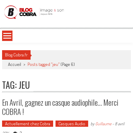
Blog Cobra
Toute l'actu Image & Son !
Blog Cobra.fr
Accueil
>
Posts tagged "jeu"
(Page 6)
TAG: JEU
En Avril, gagnez un casque audiophile… Merci
COBRA !
Actuellement chez Cobra
Casques Audio
by
Guillaume
-
8 avril