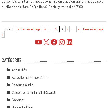
ou sur le site internet, nous avons mis en place un grand tirage au sort
sur Facebook ! Une GoPro Hero3 Black, ça vous dit ? 17490
6 sur 8
« Première page
«
…
5
6
7
…
»
Dernière page
»
YouTube
X
Facebook
Instagram
LinkedIn
CATÉGORIES
Actualités
Actuellement chez Cobra
Casques Audio
Célébrités & Hi-Fi (#HifiStars)
Gaming
Haute-Fidélité