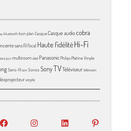
cobra
Casque audio
bon plan
Casque
bluetooth
ray
Hi-Fi
Haute fidélité
enceinte sans fil
Focal
Panasonic
multiroom
Platine Vinyle
Philips
se à jour
oled
TV
Sony
ung
Téléviseur
Sans-fil
Sonos
son
télévision
déoprojecteur
vinyle
Facebook
Instagram
LinkedIn
Pinterest