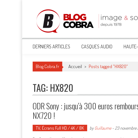
Blog Cobra
Toute l'actu Image & Son !
DERNIERS ARTICLES
CASQUES AUDIO
HAUTE-
Blog Cobra.fr
Accueil
>
Posts tagged "HX820"
TAG: HX820
ODR Sony : jusqu’à 300 euros rembou
NX720 !
TV, Écrans Full HD / 4K / 8K
by
Guillaume
-
23 novembre 