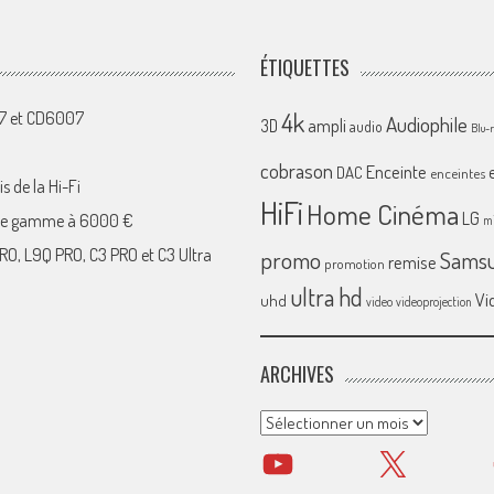
ÉTIQUETTES
4k
07 et CD6007
Audiophile
ampli
3D
audio
Blu-
cobrason
Enceinte
DAC
enceintes
s de la Hi-Fi
HiFi
Home Cinéma
LG
 de gamme à 6000 €
mi
RO, L9Q PRO, C3 PRO et C3 Ultra
promo
Sams
remise
promotion
ultra hd
Vi
uhd
video
videoprojection
ARCHIVES
Archives
YouTube
X