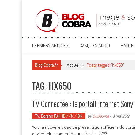
Blog Cobra
Toute l'actu Image & Son !
DERNIERS ARTICLES
CASQUES AUDIO
HAUTE-
Blog Cobra.fr
Accueil
>
Posts tagged "hx650"
TAG: HX650
TV Connectée : le portail internet Son
TV, Écrans Full HD / 4K / 8K
by
Guillaume
-
3 mai 2012
Voici la nouvelle vidéo de présentation officielle du port
devient plus connectée que jamais... 7763