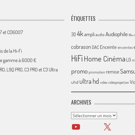
ÉTIQUETTES
4k
07 et CD6007
Audiophile
ampli
3D
audio
Blu-
cobrason
Enceinte
DAC
enceintes
s de la Hi-Fi
HiFi
Home Cinéma
LG
 de gamme à 6000 €
mi
RO, L9Q PRO, C3 PRO et C3 Ultra
promo
Sams
remise
promotion
ultra hd
Vi
uhd
video
videoprojection
ARCHIVES
Archives
YouTube
X