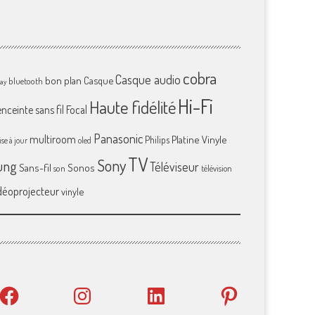
cobra
Casque audio
bon plan
Casque
bluetooth
ray
Hi-Fi
Haute fidélité
enceinte sans fil
Focal
Panasonic
multiroom
Platine Vinyle
Philips
se à jour
oled
TV
Sony
ung
Téléviseur
Sans-fil
Sonos
son
télévision
déoprojecteur
vinyle
Facebook
Instagram
LinkedIn
Pinterest