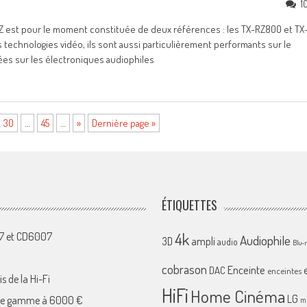
1
Z est pour le moment constituée de deux références : les TX-RZ800 et TX
s technologies vidéo, ils sont aussi particulièrement performants sur le
ées sur les électroniques audiophiles
30
…
45
…
»
Dernière page »
ÉTIQUETTES
4k
07 et CD6007
Audiophile
ampli
3D
audio
Blu-
cobrason
Enceinte
DAC
enceintes
s de la Hi-Fi
HiFi
Home Cinéma
LG
 de gamme à 6000 €
mi