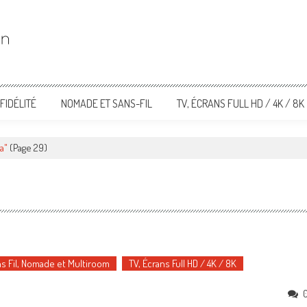
FIDÉLITÉ
NOMADE ET SANS-FIL
TV, ÉCRANS FULL HD / 4K / 8K
a"
(Page 29)
s Fil, Nomade et Multiroom
TV, Écrans Full HD / 4K / 8K