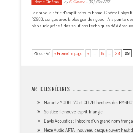
Home Cinéma
by
Guillaume
-
30 juillet 2015
La nouvelle série d'amplificateurs Home-Cinéma Onkyo R
RZ900, conçus avec la plus grande rigueur. A la pointe de
plan audio grâce à des solutions techniques déjà éprouv
29 sur 47
« Première page
«
…
15
…
28
29
ARTICLES RÉCENTS
Marantz MODEL 70 et CD 70, héritiers des PM60
Solstice : le nouvel esprit Triangle
Davis Acoustics : l’histoire d’un grand nom françai
Meze Audio ARTA : nouveau casque ouvert haut