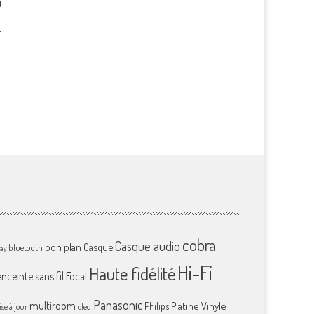
0
-
cobra
Casque audio
bon plan
Casque
bluetooth
ray
Hi-Fi
Haute fidélité
enceinte sans fil
Focal
Panasonic
multiroom
Platine Vinyle
Philips
se à jour
oled