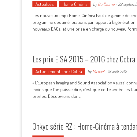
Actualités
Home Cinéma
by
Guillaume
-
22 septemb
Les nouveaux ampli Home-Cinéma haut de gamme de chez P
programme des améliorations par rapport à la génératio
nouveaux DACs, et une prise en charge du nouveau forma
Les prix EISA 2015 – 2016 chez Cobra
Actuellement chez Cobra
by
Mickael
-
18 août 2015
« L’European Imaging and Sound Association » aussi connu 
moins que l’on puisse dire, c’est que cette année les lau
oreilles. Découvrons donc
Onkyo série RZ : Home-Cinéma à tenda