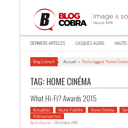
Blog Cobra
Toute l'actu Image & Son !
DERNIERS ARTICLES
CASQUES AUDIO
HAUTE-
Blog Cobra.fr
Accueil
>
Posts tagged "Home Ciném
TAG: HOME CINÉMA
What Hi-Fi? Awards 2015
Actualités
Haute-Fidélité
Home Cinéma
San
Vidéoprojection
by
Guillaume
-
28 octobre 2015