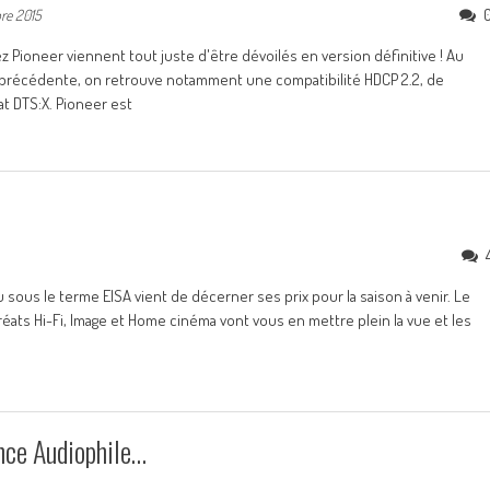
re 2015
ioneer viennent tout juste d'être dévoilés en version définitive ! Au
n précédente, on retrouve notamment une compatibilité HDCP 2.2, de
t DTS:X. Pioneer est
sous le terme EISA vient de décerner ses prix pour la saison à venir. Le
réats Hi-Fi, Image et Home cinéma vont vous en mettre plein la vue et les
nce Audiophile…