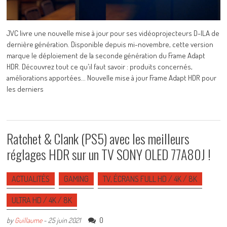
JVC livre une nouvelle mise à jour pour ses vidéoprojecteurs D-ILA de
dernière génération. Disponible depuis mi-novembre, cette version
marque le déploiement de la seconde génération du Frame Adapt
HDR. Découvrez tout ce qu'il faut savoir : produits concernés,
améliorations apportées... Nouvelle mise à jour Frame Adapt HDR pour
les derniers
Ratchet & Clank (PS5) avec les meilleurs
réglages HDR sur un TV SONY OLED 77A80J !
ACTUALITÉS
GAMING
TV, ÉCRANS FULL HD / 4K / 8K
ULTRA HD / 4K / 8K
0
by
Guillaume
-
25 juin 2021