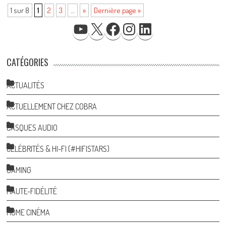
1 sur 8
1
2
3
…
»
Dernière page »
YOUTUBE
X
FACEBOOK
INSTAGRAM
LINKEDIN
CATÉGORIES
ACTUALITÉS
ACTUELLEMENT CHEZ COBRA
CASQUES AUDIO
CÉLÉBRITÉS & HI-FI (#HIFISTARS)
GAMING
HAUTE-FIDÉLITÉ
HOME CINÉMA