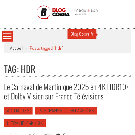
Blog Cobra
Toute l'actu Image & Son !
Blog Cobra.fr
Accueil
>
Posts tagged "hdr"
TAG: HDR
Le Carnaval de Martinique 2025 en 4K HDR10+
et Dolby Vision sur France Télévisions
ACTUALITÉS
TV, ÉCRANS FULL HD / 4K / 8K
ULTRA HD / 4K / 8K