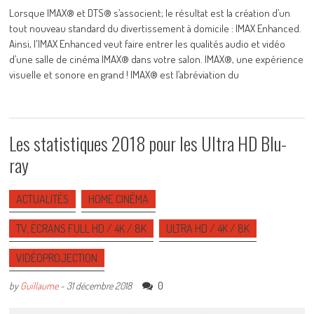
Lorsque IMAX® et DTS® s’associent; le résultat est la création d’un
tout nouveau standard du divertissement à domicile : IMAX Enhanced.
Ainsi, l'IMAX Enhanced veut faire entrer les qualités audio et vidéo
d’une salle de cinéma IMAX® dans votre salon. IMAX®, une expérience
visuelle et sonore en grand ! IMAX® est l’abréviation du
Les statistiques 2018 pour les Ultra HD Blu-
ray
ACTUALITÉS
HOME CINÉMA
TV, ÉCRANS FULL HD / 4K / 8K
ULTRA HD / 4K / 8K
VIDÉOPROJECTION
0
by
Guillaume
-
31 décembre 2018