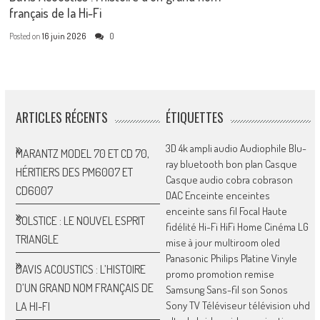
français de la Hi-Fi
Posted on
16 juin 2026
0
ARTICLES RÉCENTS
ÉTIQUETTES
3D
4k
ampli
audio
Audiophile
Blu-
MARANTZ MODEL 70 ET CD 70,
ray
bluetooth
bon plan
Casque
HÉRITIERS DES PM6007 ET
Casque audio
cobra
cobrason
CD6007
DAC
Enceinte
enceintes
enceinte sans fil
Focal
Haute
SOLSTICE : LE NOUVEL ESPRIT
fidélité
Hi-Fi
HiFi
Home Cinéma
LG
TRIANGLE
mise à jour
multiroom
oled
Panasonic
Philips
Platine Vinyle
DAVIS ACOUSTICS : L’HISTOIRE
promo
promotion
remise
D’UN GRAND NOM FRANÇAIS DE
Samsung
Sans-fil
son
Sonos
Sony
TV
Téléviseur
télévision
uhd
LA HI-FI