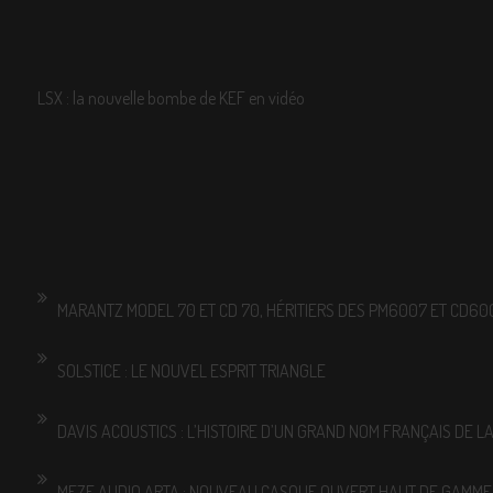
Tags
4k
blu-ray 4k
bluray
dolby atmos
dolby vision
dts:x
blu-ray
Post
Article précédent
LSX : la nouvelle bombe de KEF en vidéo
navigation
ARTICLES RÉCENTS
MARANTZ MODEL 70 ET CD 70, HÉRITIERS DES PM6007 ET CD60
SOLSTICE : LE NOUVEL ESPRIT TRIANGLE
DAVIS ACOUSTICS : L’HISTOIRE D’UN GRAND NOM FRANÇAIS DE LA 
MEZE AUDIO ARTA : NOUVEAU CASQUE OUVERT HAUT DE GAMME