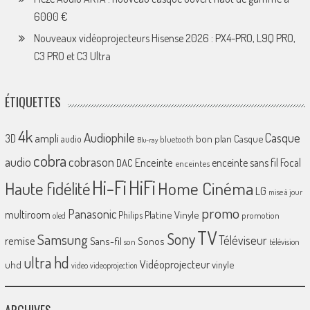
6000 €
Nouveaux vidéoprojecteurs Hisense 2026 : PX4-PRO, L9Q PRO,
C3 PRO et C3 Ultra
ÉTIQUETTES
4k
Audiophile
Casque
ampli
3D
bon plan
Casque
audio
bluetooth
Blu-ray
cobra
cobrason
audio
Enceinte
enceinte sans fil
Focal
DAC
enceintes
Hi-Fi
HiFi
Home Cinéma
Haute fidélité
LG
mise à jour
promo
Panasonic
multiroom
Platine Vinyle
Philips
promotion
oled
TV
Sony
Samsung
Téléviseur
remise
Sans-fil
Sonos
son
télévision
ultra hd
Vidéoprojecteur
uhd
vinyle
video
videoprojection