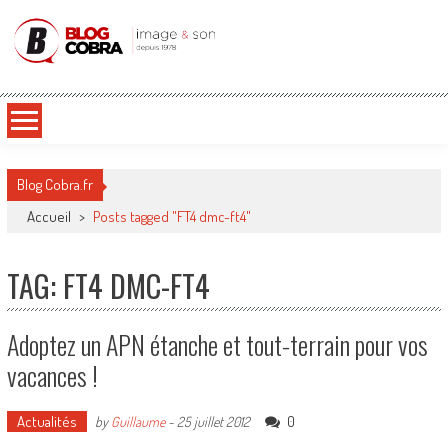
Blog Cobra
Toute l'actu Image & Son !
Blog Cobra.fr
Accueil
>
Posts tagged "FT4 dmc-ft4"
TAG: FT4 DMC-FT4
Adoptez un APN étanche et tout-terrain pour vos
vacances !
Actualités
0
by
Guillaume
-
25 juillet 2012