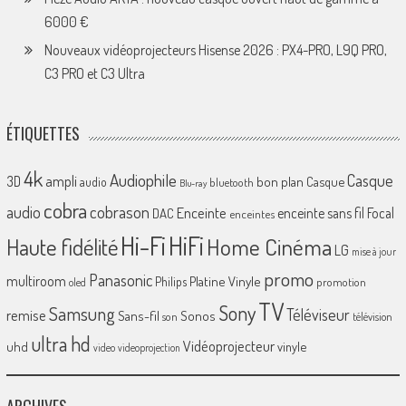
6000 €
Nouveaux vidéoprojecteurs Hisense 2026 : PX4-PRO, L9Q PRO,
C3 PRO et C3 Ultra
ÉTIQUETTES
4k
Audiophile
Casque
ampli
3D
bon plan
Casque
audio
bluetooth
Blu-ray
cobra
cobrason
audio
Enceinte
enceinte sans fil
Focal
DAC
enceintes
Hi-Fi
HiFi
Home Cinéma
Haute fidélité
LG
mise à jour
promo
Panasonic
multiroom
Platine Vinyle
Philips
promotion
oled
TV
Sony
Samsung
Téléviseur
remise
Sans-fil
Sonos
son
télévision
ultra hd
Vidéoprojecteur
uhd
vinyle
video
videoprojection