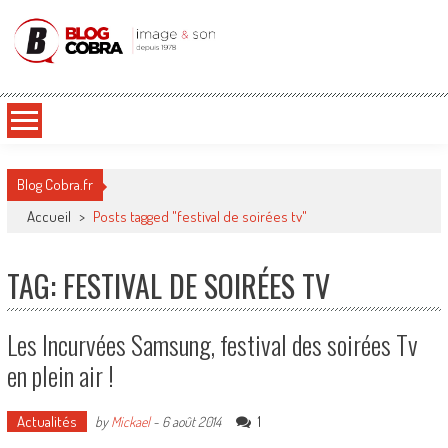
Blog Cobra
Toute l'actu Image & Son !
Blog Cobra.fr
Accueil
>
Posts tagged "festival de soirées tv"
TAG: FESTIVAL DE SOIRÉES TV
Les Incurvées Samsung, festival des soirées Tv
en plein air !
Actualités
1
by
Mickael
-
6 août 2014