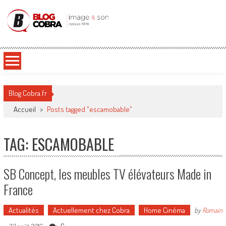
Blog Cobra
Toute l'actu Image & Son !
Blog Cobra.fr
Accueil
>
Posts tagged "escamobable"
TAG: ESCAMOBABLE
SB Concept, les meubles TV élévateurs Made in
France
Actualités
Actuellement chez Cobra
Home Cinéma
by
Romain