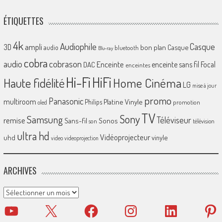
ÉTIQUETTES
4k
Audiophile
Casque
ampli
3D
bon plan
Casque
audio
bluetooth
Blu-ray
cobra
cobrason
audio
Enceinte
enceinte sans fil
Focal
DAC
enceintes
Hi-Fi
HiFi
Home Cinéma
Haute fidélité
LG
mise à jour
promo
Panasonic
multiroom
Platine Vinyle
Philips
promotion
oled
TV
Sony
Samsung
Téléviseur
remise
Sans-fil
Sonos
son
télévision
ultra hd
Vidéoprojecteur
uhd
vinyle
video
videoprojection
ARCHIVES
Archives
YouTube
X
Facebook
Instagram
LinkedIn
Pinter