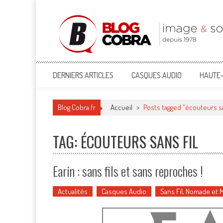
Blog Cobra
Toute l'actu Image & Son !
DERNIERS ARTICLES
CASQUES AUDIO
HAUTE-
Blog Cobra.fr
Accueil
>
Posts tagged "écouteurs sa
TAG: ÉCOUTEURS SANS FIL
Earin : sans fils et sans reproches !
Actualités
Casques Audio
Sans Fil, Nomade et 