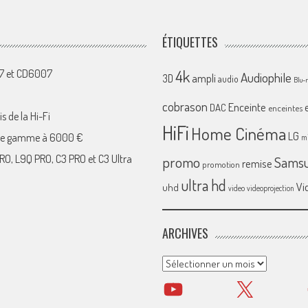
ÉTIQUETTES
4k
07 et CD6007
Audiophile
ampli
3D
audio
Blu-
cobrason
Enceinte
DAC
enceintes
s de la Hi-Fi
HiFi
Home Cinéma
LG
 de gamme à 6000 €
mi
RO, L9Q PRO, C3 PRO et C3 Ultra
promo
Sams
remise
promotion
ultra hd
Vi
uhd
video
videoprojection
ARCHIVES
Archives
YouTube
X