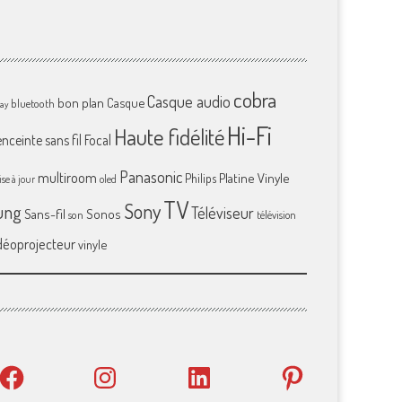
cobra
Casque audio
bon plan
Casque
bluetooth
ray
Hi-Fi
Haute fidélité
enceinte sans fil
Focal
Panasonic
multiroom
Platine Vinyle
Philips
se à jour
oled
TV
Sony
ung
Téléviseur
Sans-fil
Sonos
son
télévision
déoprojecteur
vinyle
Facebook
Instagram
LinkedIn
Pinterest