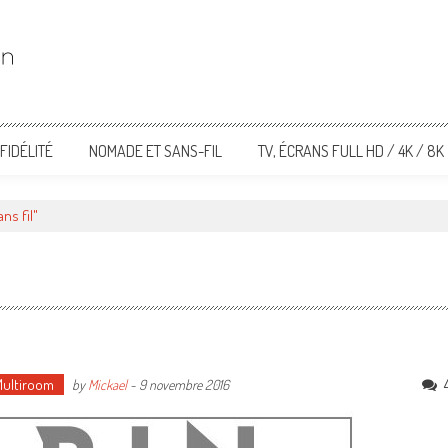
FIDÉLITÉ
NOMADE ET SANS-FIL
TV, ÉCRANS FULL HD / 4K / 8K
ns fil"
Multiroom
by
Mickael
-
9 novembre 2016