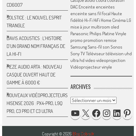
Casque audio
cobra
cobrason
CD6007
DAC
Enceinte
enceintes
enceinte sans fil
Focal
Haute
SOLSTICE : LE NOUVEL ESPRIT
fidélité
Hi-Fi
HiFi
Home Cinéma
LG
TRIANGLE
mise à jour
multiroom
oled
Panasonic
Philips
Platine Vinyle
DAVIS ACOUSTICS : L’HISTOIRE
promo
promotion
remise
D’UN GRAND NOM FRANÇAIS DE
Samsung
Sans-fil
son
Sonos
Sony
TV
Téléviseur
télévision
uhd
LA HI-FI
ultra hd
video
videoprojection
MEZE AUDIO ARTA : NOUVEAU
Vidéoprojecteur
vinyle
CASQUE OUVERT HAUT DE
GAMME À 6000 €
ARCHIVES
NOUVEAUX VIDÉOPROJECTEURS
Archives
HISENSE 2026 : PX4-PRO, L9Q
YOUTUBE
X
FACEBOOK
INSTAGRAM
LINKED
P
PRO, C3 PRO ET C3 ULTRA
Copyright © 2026
Blog Cobra.fr