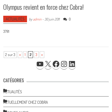
Olympus revient en force chez Cobra!
ACTUALITÉS
0
by
admin
-
30 juin 2011
3781
2 sur 3
«
1
2
3
»
YOUTUBE
X
FACEBOOK
INSTAGRAM
LINKEDIN
CATÉGORIES
ACTUALITÉS
ACTUELLEMENT CHEZ COBRA