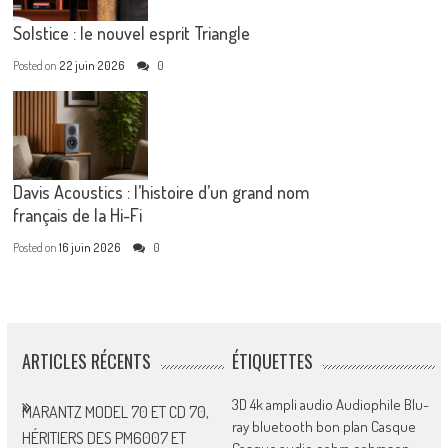
Solstice : le nouvel esprit Triangle
Posted on
22 juin 2026
0
Davis Acoustics : l’histoire d’un grand nom
français de la Hi-Fi
Posted on
16 juin 2026
0
ARTICLES RÉCENTS
ÉTIQUETTES
3D
4k
ampli
audio
Audiophile
Blu-
MARANTZ MODEL 70 ET CD 70,
ray
bluetooth
bon plan
Casque
HÉRITIERS DES PM6007 ET