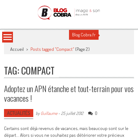
Blog Cobra
Toute l'actu Image & Son !
Blog Cobra.fr
Accueil
>
Posts tagged "Compact"
(Page 2)
TAG: COMPACT
Adoptez un APN étanche et tout-terrain pour vos
vacances !
ACTUALITÉS
0
by
Guillaume
-
25 juillet 2012
Certains sont déjà revenus de vacances, mais beaucoup sont sur le
départ... Alors si vous ne souhaitez pas détériorer votre précieux