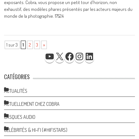
exposants. Cobra, vous propose un petit tour d'horizon, non
exhaustif, des modèles phares présentés par les acteurs majeurs du
monde de la photographie. 17524
1 sur 3
1
2
3
»
YOUTUBE
X
FACEBOOK
INSTAGRAM
LINKEDIN
CATÉGORIES
ACTUALITÉS
ACTUELLEMENT CHEZ COBRA
CASQUES AUDIO
CÉLÉBRITÉS & HI-FI (#HIFISTARS)