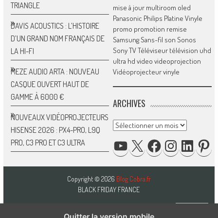
TRIANGLE
mise à jour
multiroom
oled
Panasonic
Philips
Platine Vinyle
DAVIS ACOUSTICS : L’HISTOIRE
promo
promotion
remise
D’UN GRAND NOM FRANÇAIS DE
Samsung
Sans-fil
son
Sonos
Sony
TV
Téléviseur
télévision
uhd
LA HI-FI
ultra hd
video
videoprojection
MEZE AUDIO ARTA : NOUVEAU
Vidéoprojecteur
vinyle
CASQUE OUVERT HAUT DE
GAMME À 6000 €
ARCHIVES
NOUVEAUX VIDÉOPROJECTEURS
Archives
HISENSE 2026 : PX4-PRO, L9Q
YOUTUBE
X
FACEBOOK
INSTAGRAM
LINKED
P
PRO, C3 PRO ET C3 ULTRA
Copyright © 2026
Blog Cobra.fr
BLACK FRIDAY FRANCE
Quitter la version mobile