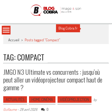
Blog Cobra
Toute l'actu Image & Son !
Blog Cobra.fr
Accueil
>
Posts tagged "Compact"
TAG: COMPACT
JMGO N3 Ultimate vs concurrents : jusqu’où
peut aller un vidéoprojecteur compact haut de
gamme ?
ACTUALITÉS
HOME CINÉMA
VIDÉOPROJECTION
by
0
Guillaume
-
28 avril 2026