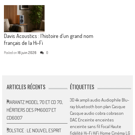
Davis Acoustics : l’histoire d’un grand nom
français de la Hi-Fi
Posted on
16 juin 2026
0
ARTICLES RÉCENTS
ÉTIQUETTES
3D
4k
ampli
audio
Audiophile
Blu-
MARANTZ MODEL 70 ET CD 70,
ray
bluetooth
bon plan
Casque
HÉRITIERS DES PM6007 ET
Casque audio
cobra
cobrason
CD6007
DAC
Enceinte
enceintes
enceinte sans fil
Focal
Haute
SOLSTICE : LE NOUVEL ESPRIT
fidélité
Hi-Fi
HiFi
Home Cinéma
LG