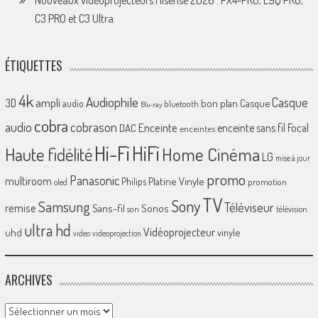
Nouveaux vidéoprojecteurs Hisense 2026 : PX4-PRO, L9Q PRO,
C3 PRO et C3 Ultra
ÉTIQUETTES
4k
Audiophile
Casque
ampli
3D
bon plan
Casque
audio
bluetooth
Blu-ray
cobra
cobrason
audio
Enceinte
enceinte sans fil
Focal
DAC
enceintes
Hi-Fi
HiFi
Home Cinéma
Haute fidélité
LG
mise à jour
promo
Panasonic
multiroom
Platine Vinyle
Philips
promotion
oled
TV
Sony
Samsung
Téléviseur
remise
Sans-fil
Sonos
son
télévision
ultra hd
Vidéoprojecteur
uhd
vinyle
video
videoprojection
ARCHIVES
Archives