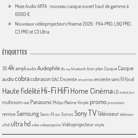
Meze Audio ARTA : nouveau casque ouvert haut de gamme à
6000 €
Nouveaux vidéoprojecteurs Hisense 2026 : PX4-PRO, L9Q PRO,
C3 PRO et C3 Ultra
ÉTIQUETTES
4k
Audiophile
Casque
ampli
3D
bon plan
Casque
audio
bluetooth
Blu-ray
cobra
cobrason
audio
Enceinte
enceinte sans fil
Focal
DAC
enceintes
Hi-Fi
HiFi
Home Cinéma
Haute fidélité
LG
mise à jour
promo
Panasonic
multiroom
Platine Vinyle
Philips
promotion
oled
TV
Sony
Samsung
Téléviseur
remise
Sans-fil
Sonos
son
télévision
ultra hd
Vidéoprojecteur
uhd
vinyle
video
videoprojection