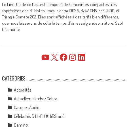
Le Line-Up de ce test est composé de 4 enceintes compactes très
appréciées des Hi-Fistes : Focal Electra 1007 S, B&W CM5, KEF Q300, et
Triangle Comete 202. Elles sont affichées à des tarifs bien différents,
que nous laisserons de côté le temps d'un essai grandeur nature. Seul
la sonorité
YouTube
X
Facebook
Instagram
LinkedIn
CATÉGORIES
Actualités
Actuellement chez Cobra
Casques Audio
Célébrités & Hi-Fi (#HifiStars)
Gaming