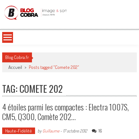
Blog Cobra
Toute l'actu Image & Son !
Blog Cobra.fr
Accueil
>
Posts tagged "Comete 202"
TAG: COMETE 202
4 étoiles parmi les compactes : Electra 1007S,
CM5, Q300, Comète 202…
Haute-Fidélité
16
by
Guillaume
-
17 octobre 2012