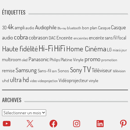
ÉTIQUETTES
4k
Audiophile
Casque
ampli
3D
bon plan
Casque
audio
bluetooth
Blu-ray
cobra
cobrason
audio
Enceinte
enceinte sans fil
Focal
DAC
enceintes
Hi-Fi
HiFi
Home Cinéma
Haute fidélité
LG
mise à jour
promo
Panasonic
multiroom
Platine Vinyle
Philips
promotion
oled
TV
Sony
Samsung
Téléviseur
remise
Sans-fil
Sonos
son
télévision
ultra hd
Vidéoprojecteur
uhd
vinyle
video
videoprojection
ARCHIVES
Archives
YouTube
X
Facebook
Instagram
LinkedIn
Pinter