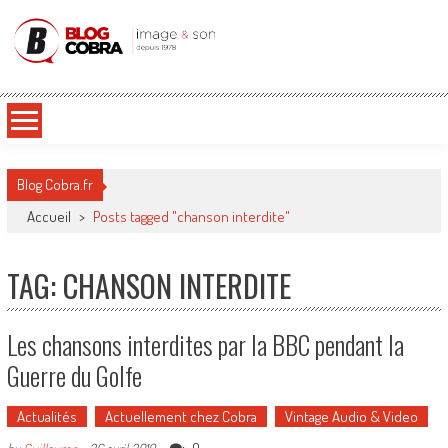
Blog Cobra
Toute l'actu Image & Son !
Blog Cobra.fr
Accueil
>
Posts tagged "chanson interdite"
TAG: CHANSON INTERDITE
Les chansons interdites par la BBC pendant la
Guerre du Golfe
Actualités
Actuellement chez Cobra
Vintage Audio & Video