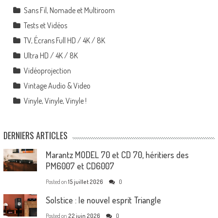
Sans Fil, Nomade et Multiroom
Tests et Vidéos
TV, Écrans Full HD / 4K / 8K
Ultra HD / 4K / 8K
Vidéoprojection
Vintage Audio & Video
Vinyle, Vinyle, Vinyle !
DERNIERS ARTICLES
Marantz MODEL 70 et CD 70, héritiers des
PM6007 et CD6007
Posted on
15 juillet 2026
0
Solstice : le nouvel esprit Triangle
Posted on
22 juin 2026
0