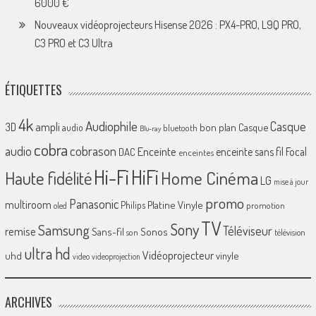
6000 €
Nouveaux vidéoprojecteurs Hisense 2026 : PX4-PRO, L9Q PRO,
C3 PRO et C3 Ultra
ÉTIQUETTES
4k
Audiophile
Casque
ampli
3D
bon plan
Casque
audio
bluetooth
Blu-ray
cobra
cobrason
audio
Enceinte
enceinte sans fil
Focal
DAC
enceintes
Hi-Fi
HiFi
Home Cinéma
Haute fidélité
LG
mise à jour
promo
Panasonic
multiroom
Platine Vinyle
Philips
promotion
oled
TV
Sony
Samsung
Téléviseur
remise
Sans-fil
Sonos
son
télévision
ultra hd
Vidéoprojecteur
uhd
vinyle
video
videoprojection
ARCHIVES