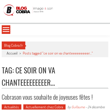
Blog Cobra
Toute l'actu Image & Son !
Blog Cobra.fr
Accueil
>
Posts tagged "ce soir on va chanteeeeeeeeer…"
TAG: CE SOIR ON VA
CHANTEEEEEEEEER…
Cobrason vous souhaite de joyeuses fêtes !
Actualités
Actuellement chez Cobra
by
Guillaume
-
24 décembre