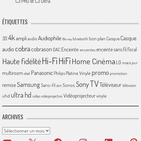
C3 PRO et C3 Ultra
ÉTIQUETTES
4k
Audiophile
Casque
ampli
3D
bon plan
Casque
audio
bluetooth
Blu-ray
cobra
cobrason
audio
Enceinte
enceinte sans fil
Focal
DAC
enceintes
Hi-Fi
HiFi
Home Cinéma
Haute fidélité
LG
mise à jour
promo
Panasonic
multiroom
Platine Vinyle
Philips
promotion
oled
TV
Sony
Samsung
Téléviseur
remise
Sans-fil
Sonos
son
télévision
ultra hd
Vidéoprojecteur
uhd
vinyle
video
videoprojection
ARCHIVES
Archives