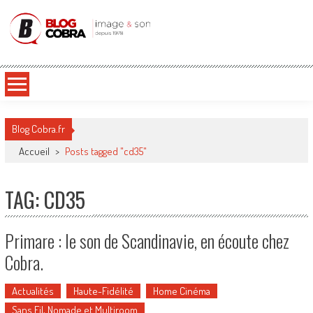
Blog Cobra
Toute l'actu Image & Son !
Blog Cobra.fr
Accueil
>
Posts tagged "cd35"
TAG: CD35
Primare : le son de Scandinavie, en écoute chez
Cobra.
Actualités
Haute-Fidélité
Home Cinéma
Sans Fil, Nomade et Multiroom