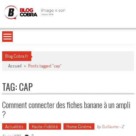
Blog Cobra
Toute l'actu Image & Son !
Blog Cobra.fr
Accueil
>
Posts tagged "cap"
TAG: CAP
Comment connecter des fiches banane à un ampli
?
Actualités
Haute-Fidélité
Home Cinéma
by
Guillaume
-
2