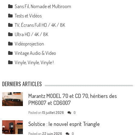
Sans Fil, Nomade et Multiroom
Tests et Vidéos
TV, Écrans Full HD / 4K / 8K
Ultra HD / 4K / 8K
Vidéoprojection
Vintage Audio & Video
Vinyle, Vinyle, Vinyle !
DERNIERS ARTICLES
Marantz MODEL 70 et CD 70, héritiers des
PM6007 et CD6007
Posted on
15 juillet 2026
0
Solstice : le nouvel esprit Triangle
Posted on
22 juin 2026
0