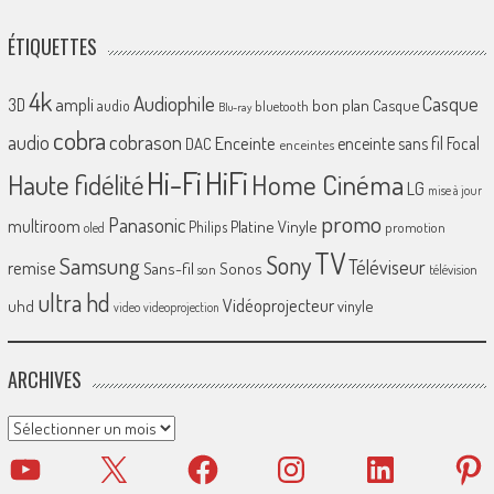
ÉTIQUETTES
4k
Audiophile
Casque
ampli
3D
bon plan
Casque
audio
bluetooth
Blu-ray
cobra
cobrason
audio
Enceinte
enceinte sans fil
Focal
DAC
enceintes
Hi-Fi
HiFi
Home Cinéma
Haute fidélité
LG
mise à jour
promo
Panasonic
multiroom
Platine Vinyle
Philips
promotion
oled
TV
Sony
Samsung
Téléviseur
remise
Sans-fil
Sonos
son
télévision
ultra hd
Vidéoprojecteur
uhd
vinyle
video
videoprojection
ARCHIVES
Archives
YouTube
X
Facebook
Instagram
LinkedIn
Pinter