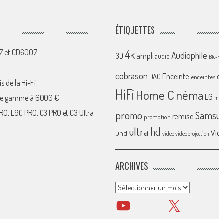
ÉTIQUETTES
4k
07 et CD6007
Audiophile
ampli
3D
audio
Blu-
cobrason
Enceinte
DAC
enceintes
s de la Hi-Fi
HiFi
Home Cinéma
LG
 de gamme à 6000 €
mi
RO, L9Q PRO, C3 PRO et C3 Ultra
promo
Sams
remise
promotion
ultra hd
Vi
uhd
video
videoprojection
ARCHIVES
Archives
YouTube
X