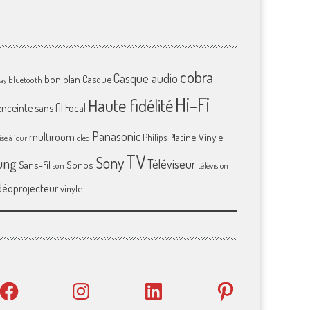
cobra
Casque audio
bon plan
Casque
bluetooth
ray
Hi-Fi
Haute fidélité
enceinte sans fil
Focal
Panasonic
multiroom
Platine Vinyle
Philips
se à jour
oled
TV
Sony
ung
Téléviseur
Sans-fil
Sonos
son
télévision
déoprojecteur
vinyle
Facebook
Instagram
LinkedIn
Pinterest