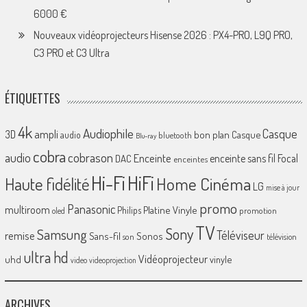
6000 €
Nouveaux vidéoprojecteurs Hisense 2026 : PX4-PRO, L9Q PRO,
C3 PRO et C3 Ultra
ÉTIQUETTES
4k
Audiophile
Casque
ampli
3D
bon plan
Casque
audio
bluetooth
Blu-ray
cobra
cobrason
audio
Enceinte
enceinte sans fil
Focal
DAC
enceintes
Hi-Fi
HiFi
Home Cinéma
Haute fidélité
LG
mise à jour
promo
Panasonic
multiroom
Platine Vinyle
Philips
promotion
oled
TV
Sony
Samsung
Téléviseur
remise
Sans-fil
Sonos
son
télévision
ultra hd
Vidéoprojecteur
uhd
vinyle
video
videoprojection
ARCHIVES