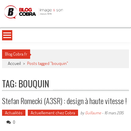
Blog Cobra
Toute l'actu Image & Son !
Blog Cobra.fr
Accueil
>
Posts tagged "bouquin"
TAG: BOUQUIN
Stefan Romecki (A3SR) : design à haute vitesse !
Actualités
Actuellement chez Cobra
by
Guillaume
-
16 mars 2015
0