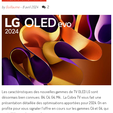
2
by
Guillaume
-
8 avril 2024
Les caractéristiques des nouvelles gammes de TV OLED LG sont
désormais bien connues. B4, C4, G4, M4... La Cobra TV vous fait une
présentation détaillée des optimisations apportées pour 2024. On en
profite pour vous signaler l'offre en cours sur les gammes C4 et G4, qui