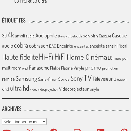
C3 PRO et C3 Ultra
ÉTIQUETTES
4k
Audiophile
Casque
ampli
3D
bon plan
Casque
audio
bluetooth
Blu-ray
cobra
cobrason
audio
Enceinte
enceinte sans fil
Focal
DAC
enceintes
Hi-Fi
HiFi
Home Cinéma
Haute fidélité
LG
mise à jour
promo
Panasonic
multiroom
Platine Vinyle
Philips
promotion
oled
TV
Sony
Samsung
Téléviseur
remise
Sans-fil
Sonos
son
télévision
ultra hd
Vidéoprojecteur
uhd
vinyle
video
videoprojection
ARCHIVES
Archives