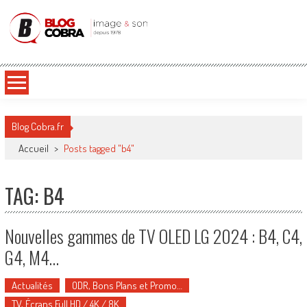
Blog Cobra
Toute l'actu Image & Son !
Blog Cobra.fr
Accueil
>
Posts tagged "b4"
TAG: B4
Nouvelles gammes de TV OLED LG 2024 : B4, C4,
G4, M4…
Actualités
ODR, Bons Plans et Promo…
TV, Écrans Full HD / 4K / 8K