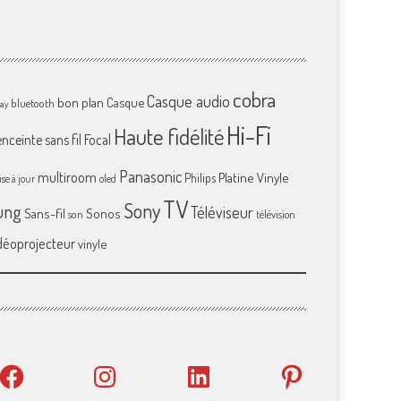
cobra
Casque audio
bon plan
Casque
bluetooth
ray
Hi-Fi
Haute fidélité
enceinte sans fil
Focal
Panasonic
multiroom
Platine Vinyle
Philips
se à jour
oled
TV
Sony
ung
Téléviseur
Sans-fil
Sonos
son
télévision
déoprojecteur
vinyle
Facebook
Instagram
LinkedIn
Pinterest