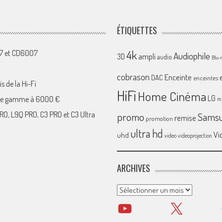
ÉTIQUETTES
4k
07 et CD6007
Audiophile
ampli
3D
audio
Blu-
cobrason
Enceinte
DAC
enceintes
s de la Hi-Fi
HiFi
Home Cinéma
LG
 de gamme à 6000 €
mi
RO, L9Q PRO, C3 PRO et C3 Ultra
promo
Sams
remise
promotion
ultra hd
Vi
uhd
video
videoprojection
ARCHIVES
Archives
YouTube
X