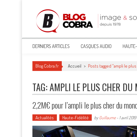
Blog Cobra
Toute l'actu Image & Son !
DERNIERS ARTICLES
CASQUES AUDIO
HAUTE-
Blog Cobra.fr
Accueil
>
Posts tagged "ampli le pl
TAG: AMPLI LE PLUS CHER DU
2,2M€ pour l’ampli le plus cher du mon
Actualités
Haute-Fidélité
by
Guillaume
-
1 avril 2019