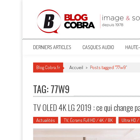
Blog Cobra
Toute l'actu Image & Son !
DERNIERS ARTICLES
CASQUES AUDIO
HAUTE-
Blog Cobra.fr
Accueil
>
Posts tagged "77w9"
TAG: 77W9
TV OLED 4K LG 2019 : ce qui change par
Actualités
TV, Écrans Full HD / 4K / 8K
Ultra HD /