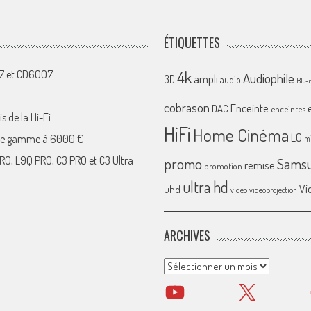
ÉTIQUETTES
4k
07 et CD6007
Audiophile
ampli
3D
audio
Blu-
cobrason
Enceinte
DAC
enceintes
s de la Hi-Fi
HiFi
Home Cinéma
LG
 de gamme à 6000 €
mi
RO, L9Q PRO, C3 PRO et C3 Ultra
promo
Sams
remise
promotion
ultra hd
Vi
uhd
video
videoprojection
ARCHIVES
Archives
YouTube
X