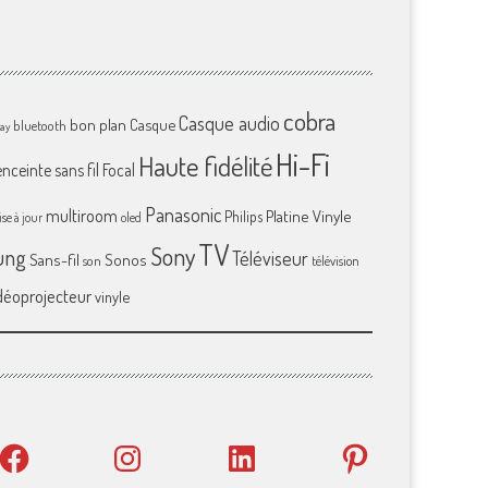
cobra
Casque audio
bon plan
Casque
bluetooth
ray
Hi-Fi
Haute fidélité
enceinte sans fil
Focal
Panasonic
multiroom
Platine Vinyle
Philips
se à jour
oled
TV
Sony
ung
Téléviseur
Sans-fil
Sonos
son
télévision
déoprojecteur
vinyle
Facebook
Instagram
LinkedIn
Pinterest