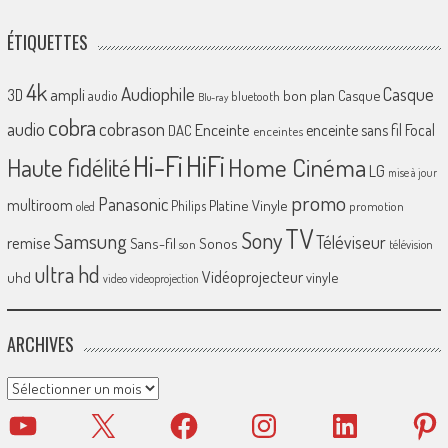
ÉTIQUETTES
4k
Audiophile
Casque
ampli
3D
bon plan
Casque
audio
bluetooth
Blu-ray
cobra
cobrason
audio
Enceinte
enceinte sans fil
Focal
DAC
enceintes
Hi-Fi
HiFi
Home Cinéma
Haute fidélité
LG
mise à jour
promo
Panasonic
multiroom
Platine Vinyle
Philips
promotion
oled
TV
Sony
Samsung
Téléviseur
remise
Sans-fil
Sonos
son
télévision
ultra hd
Vidéoprojecteur
uhd
vinyle
video
videoprojection
ARCHIVES
Archives
YouTube
X
Facebook
Instagram
LinkedIn
Pinter