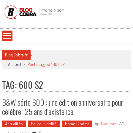
Blog Cobra
Toute l'actu Image & Son !
Blog Cobra.fr
Accueil
>
Posts tagged "600 s2"
TAG: 600 S2
B&W série 600 : une édition anniversaire pour
célébrer 25 ans d’existence
Actualités
Haute-Fidélité
Home Cinéma
by
Guillaume
-
22