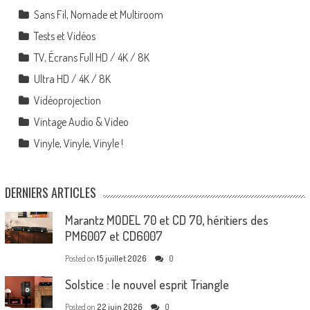
Sans Fil, Nomade et Multiroom
Tests et Vidéos
TV, Écrans Full HD / 4K / 8K
Ultra HD / 4K / 8K
Vidéoprojection
Vintage Audio & Video
Vinyle, Vinyle, Vinyle !
DERNIERS ARTICLES
Marantz MODEL 70 et CD 70, héritiers des
PM6007 et CD6007
Posted on
15 juillet 2026
0
Solstice : le nouvel esprit Triangle
Posted on
22 juin 2026
0