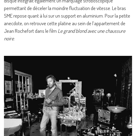
disque intégrait également un marquage stroboscopique
permettant de déceler la moindre fluctuation de vitesse. Le bras
SME repose quant à lui sur un support en aluminium. Pour la petite
anecdote, on retrouve cette platine au sein de l’appartement de
Jean Rochefort dans le film
Le grand blond avec une chaussure
noire
.