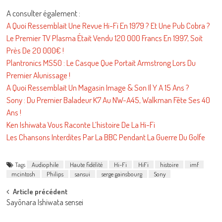
A consulter également :
A Quoi Ressemblait Une Revue Hi-Fi En 1979 ? Et Une Pub Cobra ?
Le Premier TV Plasma Était Vendu 120 000 Francs En 1997, Soit
Près De 20 000€ !
Plantronics MS50 : Le Casque Que Portait Armstrong Lors Du
Premier Alunissage !
A Quoi Ressemblait Un Magasin Image & Son Il Y A 15 Ans ?
Sony : Du Premier Baladeur K7 Au NW-A45, Walkman Fête Ses 40
Ans !
Ken Ishiwata Vous Raconte L’histoire De La Hi-Fi
Les Chansons Interdites Par La BBC Pendant La Guerre Du Golfe
Tags
Audiophile
Haute fidélité
Hi-Fi
HiFi
histoire
imf
mcintosh
Philips
sansui
serge gainsbourg
Sony
Post
Article précédent
Sayônara Ishiwata sensei
navigation