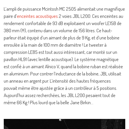
L’ampli de puissance Mcintosh MC 2505 alimentait une magnifique
paire d’
enceintes acoustiques
2 voies JBL L200. Ces enceintes au
rendement confortable de 93 dB exploitaient un woofer LE15B de
380 mm (!!!), contenu dans un volume de 156 litres. Ce haut-
parleur était équipé d’un aimant de plus de 9 Kg, et d’une bobine
enroulée à la main de 100 mm de diamètre ! Le tweeter à
compression LE85 est tout aussi intéressant, car monté sur un
pavillon HL91 (avec lentille acoustique). Le système magnétique
est confié à un aimant Alnico V, quand la bobine ruban est réalisée
en aluminium. Pour contrer l’inductance de la bobine, JBL utilisait
un anneau en argent pur. L’intensité des hautes fréquences
pouvait même être ajustée grâce à un contrôleur à 5 positions.
Aujourd’hui assez recherchées, les JBL L200 pesaient tout de
même 66 Kg ! Plus lourd que la belle Jane Birkin…