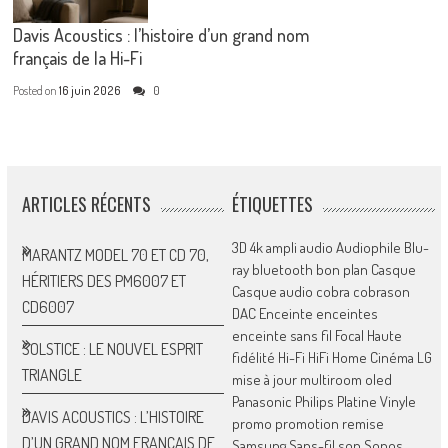
Davis Acoustics : l’histoire d’un grand nom
français de la Hi-Fi
Posted on
16 juin 2026
0
ARTICLES RÉCENTS
ÉTIQUETTES
3D
4k
ampli
audio
Audiophile
Blu-
MARANTZ MODEL 70 ET CD 70,
ray
bluetooth
bon plan
Casque
HÉRITIERS DES PM6007 ET
Casque audio
cobra
cobrason
CD6007
DAC
Enceinte
enceintes
enceinte sans fil
Focal
Haute
SOLSTICE : LE NOUVEL ESPRIT
fidélité
Hi-Fi
HiFi
Home Cinéma
LG
TRIANGLE
mise à jour
multiroom
oled
Panasonic
Philips
Platine Vinyle
DAVIS ACOUSTICS : L’HISTOIRE
promo
promotion
remise
D’UN GRAND NOM FRANÇAIS DE
Samsung
Sans-fil
son
Sonos