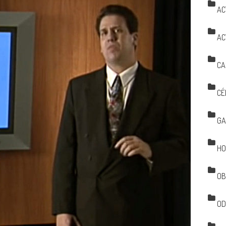
AC
AC
CA
CÉ
GA
HO
OB
OD