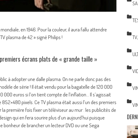
SA
TE
mondiale, en 1946. Pour la couleur, il aura fallu attendre
s TV plasma de 42 » signé Philips !
TV
UL
premiers écrans plats de « grande taille »
VI
blic à adopter une dalle plasma. On ne parle donc pas des
odèle de série ! Il était vendu pour la bagatelle de 120 000
VI
000 euros si l’on tient compte de l’inflation… Il s’agissait
t de 852×480 pixels. Ce TV plasma était aussi l’un des premiers
VI
la première fois fixer un téléviseur au mur : les publicités de
DERN
design qui en fera sourire plus d’un aujourd’hui puisque
ue le bonheur de brancher un lecteur DVD ou une Sega