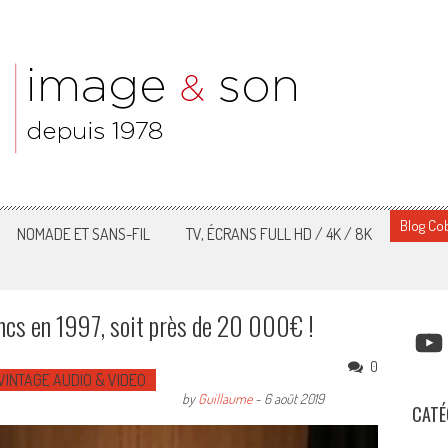
Blog Cob
NOMADE ET SANS-FIL
TV, ÉCRANS FULL HD / 4K / 8K
ncs en 1997, soit près de 20 000€ !
YOUT
0
VINTAGE AUDIO & VIDEO
by
Guillaume
-
6 août 2019
CATÉ