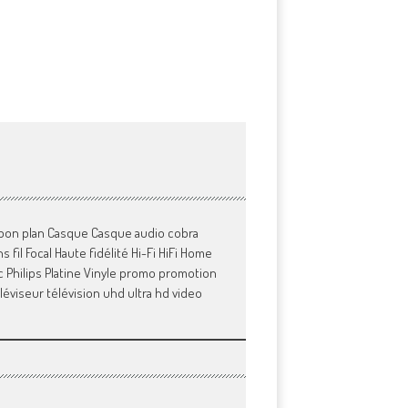
bon plan
Casque
Casque audio
cobra
s fil
Focal
Haute fidélité
Hi-Fi
HiFi
Home
c
Philips
Platine Vinyle
promo
promotion
léviseur
télévision
uhd
ultra hd
video