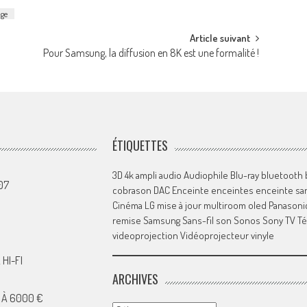
age
Article suivant
Pour Samsung, la diffusion en 8K est une formalité !
ÉTIQUETTES
3D
4k
ampli
audio
Audiophile
Blu-ray
bluetooth
07
cobrason
DAC
Enceinte
enceintes
enceinte san
Cinéma
LG
mise à jour
multiroom
oled
Panasoni
remise
Samsung
Sans-fil
son
Sonos
Sony
TV
Té
videoprojection
Vidéoprojecteur
vinyle
HI-FI
ARCHIVES
 À 6000 €