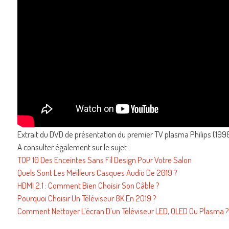
Extrait du DVD de présentation du premier TV plasma Philips (199
A consulter également sur le sujet :
TOP 10 Des Enceintes Sans Fil Design Pour Votre Salon
Quels Sont Les Meilleurs Casques Audio De 2019 ?
HDMI 2.1 : Comment Bien Choisir Son Câble ?
Pourquoi Choisir Un Téléviseur 8K En 2019 ?
Comment Nettoyer L’écran D’un Téléviseur LED, OLED Ou Plasma ?