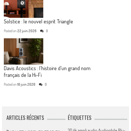
Solstice : le nouvel esprit Triangle
Posted on
22 juin 2026
0
Davis Acoustics : l’histoire d’un grand nom
français de la Hi-Fi
Posted on
16 juin 2026
0
ARTICLES RÉCENTS
ÉTIQUETTES
3D
4k
ampli
audio
Audiophile
Blu-