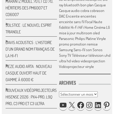
MARANTZ MODEL 70 ET CD 70,
ray
bluetooth
bon plan
Casque
HÉRITIERS DES PM6007 ET
Casque audio
cobra
cobrason
CD6007
DAC
Enceinte
enceintes
enceinte sans fil
Focal
Haute
SOLSTICE : LE NOUVEL ESPRIT
fidélité
Hi-Fi
HiFi
Home Cinéma
LG
TRIANGLE
mise à jour
multiroom
oled
Panasonic
Philips
Platine Vinyle
DAVIS ACOUSTICS : L’HISTOIRE
promo
promotion
remise
D’UN GRAND NOM FRANÇAIS DE
Samsung
Sans-fil
son
Sonos
Sony
TV
Téléviseur
télévision
uhd
LA HI-FI
ultra hd
video
videoprojection
MEZE AUDIO ARTA : NOUVEAU
Vidéoprojecteur
vinyle
CASQUE OUVERT HAUT DE
GAMME À 6000 €
ARCHIVES
NOUVEAUX VIDÉOPROJECTEURS
Archives
HISENSE 2026 : PX4-PRO, L9Q
YOUTUBE
X
FACEBOOK
INSTAGRAM
LINKED
P
PRO, C3 PRO ET C3 ULTRA