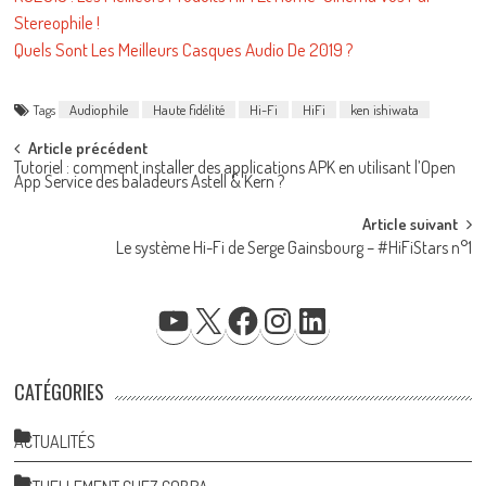
Stereophile !
Quels Sont Les Meilleurs Casques Audio De 2019 ?
Tags
Audiophile
Haute fidélité
Hi-Fi
HiFi
ken ishiwata
Post
Article précédent
Tutoriel : comment installer des applications APK en utilisant l’Open
navigation
App Service des baladeurs Astell & Kern ?
Article suivant
Le système Hi-Fi de Serge Gainsbourg – #HiFiStars n°1
YOUTUBE
X
FACEBOOK
INSTAGRAM
LINKEDIN
CATÉGORIES
ACTUALITÉS