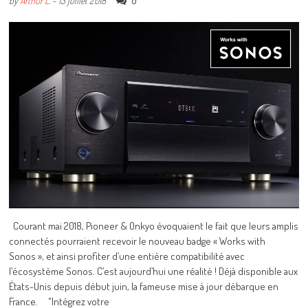
0
by
Arthur L.
-
13 juillet 2018
Courant mai 2018, Pioneer & Onkyo évoquaient le fait que leurs amplis
connectés pourraient recevoir le nouveau badge « Works with
Sonos », et ainsi profiter d’une entière compatibilité avec
l’écosystème Sonos. C’est aujourd’hui une réalité ! Déjà disponible aux
États-Unis depuis début juin, la fameuse mise à jour débarque en
France. "Intégrez votre