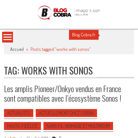
Blog Cobra
Toute l'actu Image & Son !
Blog Cobra.fr
Accueil
>
Posts tagged "works with sonos"
TAG: WORKS WITH SONOS
Les amplis Pioneer/Onkyo vendus en France
sont compatibles avec l’écosystème Sonos !
ACTUALITÉS
ACTUELLEMENT CHEZ COBRA
HAUTE-FIDÉLITÉ
SANS FIL, NOMADE ET MULTIROOM