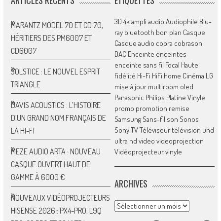
ARTICLES RÉCENTS
ÉTIQUETTES
3D
4k
ampli
audio
Audiophile
Blu-
MARANTZ MODEL 70 ET CD 70,
ray
bluetooth
bon plan
Casque
HÉRITIERS DES PM6007 ET
Casque audio
cobra
cobrason
CD6007
DAC
Enceinte
enceintes
enceinte sans fil
Focal
Haute
SOLSTICE : LE NOUVEL ESPRIT
fidélité
Hi-Fi
HiFi
Home Cinéma
LG
TRIANGLE
mise à jour
multiroom
oled
Panasonic
Philips
Platine Vinyle
DAVIS ACOUSTICS : L’HISTOIRE
promo
promotion
remise
D’UN GRAND NOM FRANÇAIS DE
Samsung
Sans-fil
son
Sonos
Sony
TV
Téléviseur
télévision
uhd
LA HI-FI
ultra hd
video
videoprojection
MEZE AUDIO ARTA : NOUVEAU
Vidéoprojecteur
vinyle
CASQUE OUVERT HAUT DE
GAMME À 6000 €
ARCHIVES
NOUVEAUX VIDÉOPROJECTEURS
Archives
HISENSE 2026 : PX4-PRO, L9Q
YOUTUBE
X
FACEBOOK
INSTAGRAM
LINKED
P