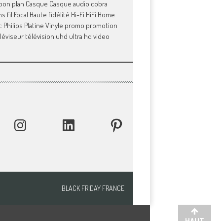
bon plan
Casque
Casque audio
cobra
s fil
Focal
Haute fidélité
Hi-Fi
HiFi
Home
c
Philips
Platine Vinyle
promo
promotion
léviseur
télévision
uhd
ultra hd
video
INSTAGRAM
LINKEDIN
PINTEREST
BLACK FRIDAY FRANCE