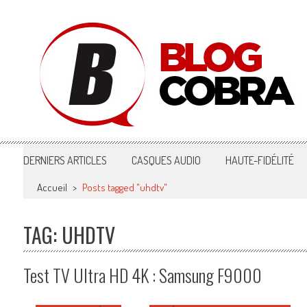
Blog Cobra
Toute l'actu Image & Son !
DERNIERS ARTICLES
CASQUES AUDIO
HAUTE-FIDÉLITÉ
Accueil
>
Posts tagged "uhdtv"
TAG: UHDTV
Test TV Ultra HD 4K : Samsung F9000