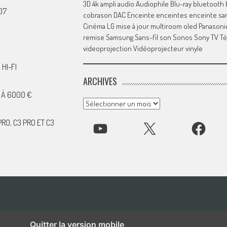
3D
4k
ampli
audio
Audiophile
Blu-ray
bluetooth
07
cobrason
DAC
Enceinte
enceintes
enceinte san
Cinéma
LG
mise à jour
multiroom
oled
Panasoni
remise
Samsung
Sans-fil
son
Sonos
Sony
TV
Té
videoprojection
Vidéoprojecteur
vinyle
HI-FI
ARCHIVES
 À 6000 €
Archives
RO, C3 PRO ET C3
YOUTUBE
X
FACEBOOK
Quitter la version mobile