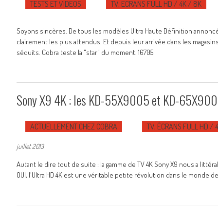
TESTS ET VIDÉOS
TV, ÉCRANS FULL HD / 4K / 8K
Soyons sincères. De tous les modèles Ultra Haute Définition annon
clairement les plus attendus. Et depuis leur arrivée dans les magasi
séduits. Cobra teste la "star" du moment. 16705
Sony X9 4K : les KD-55X9005 et KD-65X9005
ACTUELLEMENT CHEZ COBRA
TV, ÉCRANS FULL HD / 
juillet 2013
Autant le dire tout de suite : la gamme de TV 4K Sony X9 nous a littéra
OUI, l'Ultra HD 4K est une véritable petite révolution dans le monde d