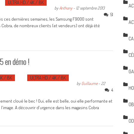
ULTRA HD / 4K / 8K
AC
by
Anthony
-
12 septembre 2013
51
cés ces dernières semaines, les Samsung F9000 sont
AC
ns Cobra, de nombreux clients (et vendeurs) ont déjà été
CA
CÉ
 en démo !
GA
4K / 8K
ULTRA HD / 4K / 8K
by
Guillaume
-
22
HO
4
lement cloué le bec ! Oui, elle est belle, oui elle performante et
OB
e l'image. A découvrir d'urgence dans les magasins Cobra
OD