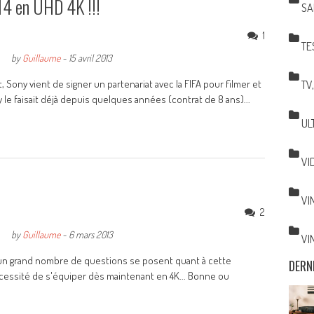
14 en UHD 4K !!!
SA
1
TE
by
Guillaume
-
15 avril 2013
 Sony vient de signer un partenariat avec la FIFA pour filmer et
TV
le faisait déjà depuis quelques années (contrat de 8 ans)...
UL
VI
VI
2
by
Guillaume
-
6 mars 2013
VI
t, un grand nombre de questions se posent quant à cette
DERN
nécessité de s'équiper dès maintenant en 4K... Bonne ou