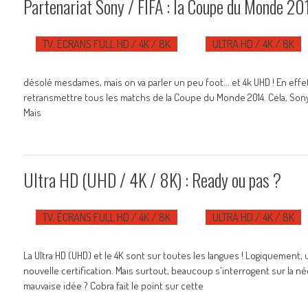
Partenariat Sony / FIFA : la Coupe du Monde 20
TV, ÉCRANS FULL HD / 4K / 8K
ULTRA HD / 4K / 8K
désolé mesdames, mais on va parler un peu foot... et 4k UHD ! En effet,
retransmettre tous les matchs de la Coupe du Monde 2014. Cela, Sony 
Mais
Ultra HD (UHD / 4K / 8K) : Ready ou pas ?
TV, ÉCRANS FULL HD / 4K / 8K
ULTRA HD / 4K / 8K
La Ultra HD (UHD) et le 4K sont sur toutes les langues ! Logiquemen
nouvelle certification. Mais surtout, beaucoup s'interrogent sur la 
mauvaise idée ? Cobra fait le point sur cette