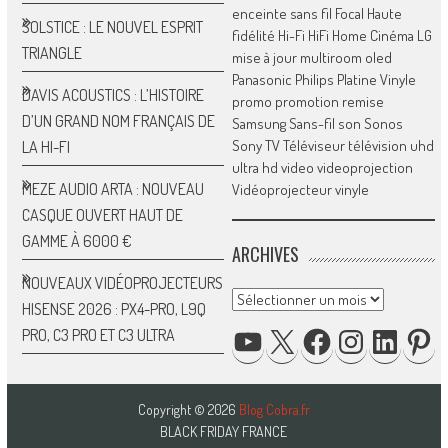
enceinte sans fil
Focal
Haute
SOLSTICE : LE NOUVEL ESPRIT
fidélité
Hi-Fi
HiFi
Home Cinéma
LG
TRIANGLE
mise à jour
multiroom
oled
Panasonic
Philips
Platine Vinyle
DAVIS ACOUSTICS : L’HISTOIRE
promo
promotion
remise
D’UN GRAND NOM FRANÇAIS DE
Samsung
Sans-fil
son
Sonos
Sony
TV
Téléviseur
télévision
uhd
LA HI-FI
ultra hd
video
videoprojection
MEZE AUDIO ARTA : NOUVEAU
Vidéoprojecteur
vinyle
CASQUE OUVERT HAUT DE
GAMME À 6000 €
ARCHIVES
NOUVEAUX VIDÉOPROJECTEURS
Archives
HISENSE 2026 : PX4-PRO, L9Q
YOUTUBE
X
FACEBOOK
INSTAGRAM
LINKED
P
PRO, C3 PRO ET C3 ULTRA
Copyright © 2026
Blog Cobra.fr
BLACK FRIDAY FRANCE