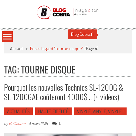
Blog Cobra
Toute l'actu Image & Son !
Blog Cobra.fr
Accueil
>
Posts tagged "tourne disque"
(Page 4)
TAG: TOURNE DISQUE
Pourquoi les nouvelles Technics SL-1200G &
SL-1200GAE coûteront 4000$… (+ vidéos)
ACTUALITÉS
HAUTE-FIDÉLITÉ
VINYLE, VINYLE, VINYLE !
0
by
Guillaume
-
4 mars 2016