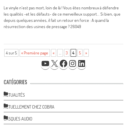
Le vinyle n'est pas mort, loin de là ! Vous êtes nombreux à défendre
les qualités -et les défauts- de ce merveilleux support... Si bien, que
depuis quelques années, il fait un retour en force : A quand la
résurrection des usines de pressage ? 26049
4 sur 5
« Première page
«
…
3
4
5
»
YOUTUBE
X
FACEBOOK
INSTAGRAM
LINKEDIN
CATÉGORIES
ACTUALITÉS
ACTUELLEMENT CHEZ COBRA
CASQUES AUDIO