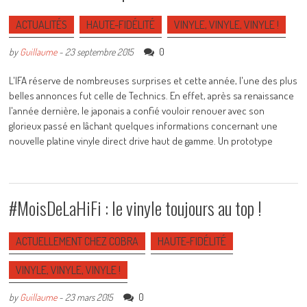
ACTUALITÉS
HAUTE-FIDÉLITÉ
VINYLE, VINYLE, VINYLE !
0
by
Guillaume
-
23 septembre 2015
L'IFA réserve de nombreuses surprises et cette année, l'une des plus
belles annonces fut celle de Technics. En effet, après sa renaissance
l'année dernière, le japonais a confié vouloir renouer avec son
glorieux passé en lâchant quelques informations concernant une
nouvelle platine vinyle direct drive haut de gamme. Un prototype
#MoisDeLaHiFi : le vinyle toujours au top !
ACTUELLEMENT CHEZ COBRA
HAUTE-FIDÉLITÉ
VINYLE, VINYLE, VINYLE !
0
by
Guillaume
-
23 mars 2015