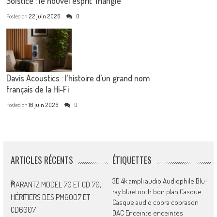
Solstice : le nouvel esprit Triangle
Posted on
22 juin 2026
0
Davis Acoustics : l’histoire d’un grand nom
français de la Hi-Fi
Posted on
16 juin 2026
0
ARTICLES RÉCENTS
ÉTIQUETTES
3D
4k
ampli
audio
Audiophile
Blu-
MARANTZ MODEL 70 ET CD 70,
ray
bluetooth
bon plan
Casque
HÉRITIERS DES PM6007 ET
Casque audio
cobra
cobrason
CD6007
DAC
Enceinte
enceintes