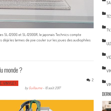
SA
TE
TV
ntes SL-1200G et SL-1200GR, le japonais Technics compte
s déjà les larmes de joie couler sur les joues des audiophiles
UL
VI
du monde ?
VI
2
E, VINYLE !
VI
by
Guillaume
-
10 août 2017
DERN