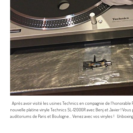
Après avoir visité les usines Technics en compagnie de l'honorable 
nouvelle platine vinyle Technics SL-1200GR avec Benj et Javier ! Vo
auditoriums de Paris et Boulogne... Venez avec vos vinyles ! Unboxin