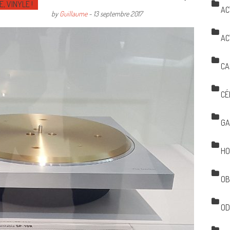
E, VINYLE !
AC
by
Guillaume
-
13 septembre 2017
AC
CA
CÉ
GA
HO
OB
OD