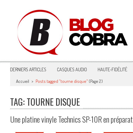
Blog Cobra
Toute l'actu Image & Son !
DERNIERS ARTICLES
CASQUES AUDIO
HAUTE-FIDÉLITÉ
Accueil
>
Posts tagged "tourne disque"
(Page 2)
TAG: TOURNE DISQUE
Une platine vinyle Technics SP-10R en préparat