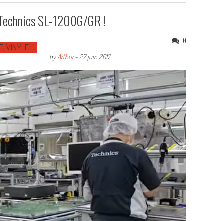
s Technics SL-1200G/GR !
0
E, VINYLE !
by
Arthur
-
27 juin 2017