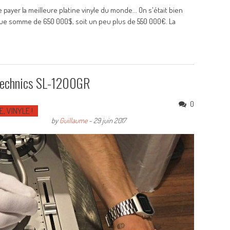
 payer la meilleure platine vinyle du monde... On s'était bien
dique somme de 650 000$, soit un peu plus de 550 000€. La
e Technics SL-1200GR
0
E, VINYLE !
by
Guillaume
-
29 juin 2017