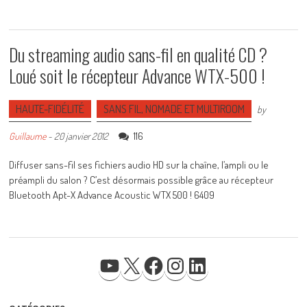
Du streaming audio sans-fil en qualité CD ?
Loué soit le récepteur Advance WTX-500 !
HAUTE-FIDÉLITÉ
SANS FIL, NOMADE ET MULTIROOM
by
116
Guillaume
-
20 janvier 2012
Diffuser sans-fil ses fichiers audio HD sur la chaîne, l’ampli ou le
préampli du salon ? C’est désormais possible grâce au récepteur
Bluetooth Apt-X Advance Acoustic WTX 500 ! 6409
YOUTUBE
X
FACEBOOK
INSTAGRAM
LINKEDIN