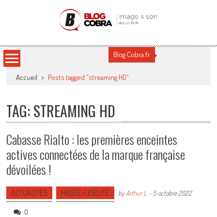
Blog Cobra
Toute l'actu Image & Son !
Blog Cobra.fr
Accueil
>
Posts tagged "streaming HD"
TAG: STREAMING HD
Cabasse Rialto : les premières enceintes
actives connectées de la marque française
dévoilées !
ACTUALITÉS
HAUTE-FIDÉLITÉ
by
Arthur L.
-
5 octobre 2022
0