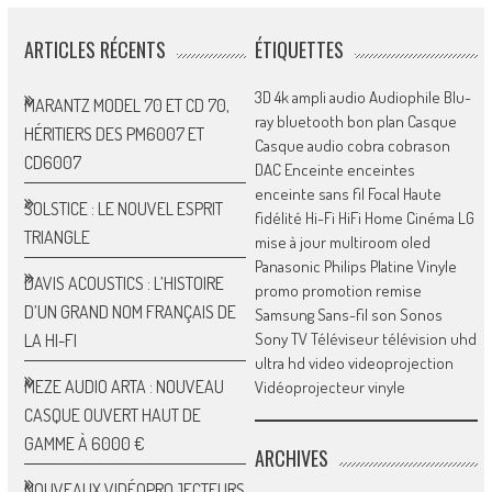
ARTICLES RÉCENTS
ÉTIQUETTES
3D
4k
ampli
audio
Audiophile
Blu-
MARANTZ MODEL 70 ET CD 70,
ray
bluetooth
bon plan
Casque
HÉRITIERS DES PM6007 ET
Casque audio
cobra
cobrason
CD6007
DAC
Enceinte
enceintes
enceinte sans fil
Focal
Haute
SOLSTICE : LE NOUVEL ESPRIT
fidélité
Hi-Fi
HiFi
Home Cinéma
LG
TRIANGLE
mise à jour
multiroom
oled
Panasonic
Philips
Platine Vinyle
DAVIS ACOUSTICS : L’HISTOIRE
promo
promotion
remise
D’UN GRAND NOM FRANÇAIS DE
Samsung
Sans-fil
son
Sonos
Sony
TV
Téléviseur
télévision
uhd
LA HI-FI
ultra hd
video
videoprojection
MEZE AUDIO ARTA : NOUVEAU
Vidéoprojecteur
vinyle
CASQUE OUVERT HAUT DE
GAMME À 6000 €
ARCHIVES
NOUVEAUX VIDÉOPROJECTEURS