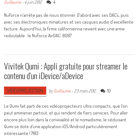
4
Guillaume
-
4 juin 2012
NuForce n'arrête pas de nous étonner. D'abord avec ses DACs, puis
avec ses électroniques miniatures et ses casques audio d'excellente
facture. Aujourd'hui, la firme californienne revient avec une arme
redoutable : le NuForce AirDAC. 8087
Vivitek Qumi : Appli gratuite pour streamer le
contenu d’un iDevice/aDevice
VIDÉOPROJECTION
10
by
Guillaume
-
23 mars 2012
Le Qumi fait parti de ces vidéoprojecteurs ultra compacts, que l’on
peut emmener partout, et qui rendent de fiers services. Pour aller
encore plus loin dans la convivialité et le nomadisme, le séduisant
Qumi se dote d’une application iOS/Android particulièrement
intéressante ! 7183