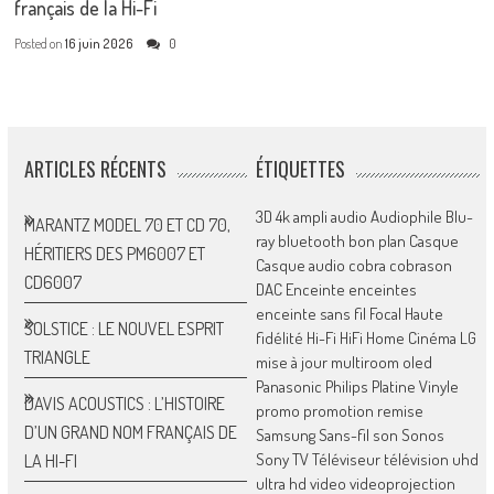
français de la Hi-Fi
Posted on
16 juin 2026
0
ARTICLES RÉCENTS
ÉTIQUETTES
3D
4k
ampli
audio
Audiophile
Blu-
MARANTZ MODEL 70 ET CD 70,
ray
bluetooth
bon plan
Casque
HÉRITIERS DES PM6007 ET
Casque audio
cobra
cobrason
CD6007
DAC
Enceinte
enceintes
enceinte sans fil
Focal
Haute
SOLSTICE : LE NOUVEL ESPRIT
fidélité
Hi-Fi
HiFi
Home Cinéma
LG
TRIANGLE
mise à jour
multiroom
oled
Panasonic
Philips
Platine Vinyle
DAVIS ACOUSTICS : L’HISTOIRE
promo
promotion
remise
D’UN GRAND NOM FRANÇAIS DE
Samsung
Sans-fil
son
Sonos
Sony
TV
Téléviseur
télévision
uhd
LA HI-FI
ultra hd
video
videoprojection