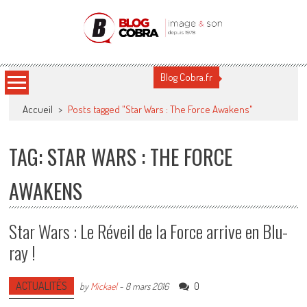
Blog Cobra
Toute l'actu Image & Son !
Blog Cobra.fr
Accueil
>
Posts tagged "Star Wars : The Force Awakens"
TAG: STAR WARS : THE FORCE
AWAKENS
Star Wars : Le Réveil de la Force arrive en Blu-
ray !
ACTUALITÉS
0
by
Mickael
-
8 mars 2016