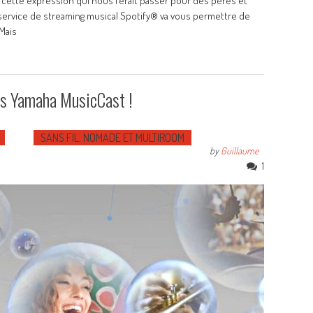
ette expression qui nous ferait passer pour des pères et
 service de streaming musical Spotify® va vous permettre de
Mais
ils Yamaha MusicCast !
SANS FIL, NOMADE ET MULTIROOM
by
Guillaume
1