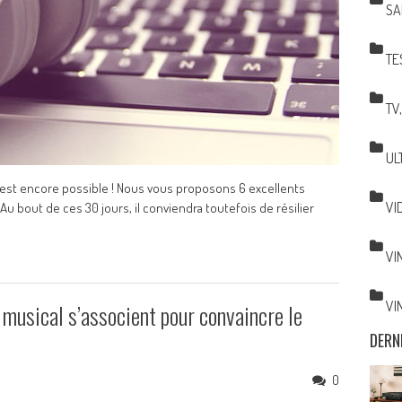
SA
TE
TV
UL
C'est encore possible ! Nous vous proposons 6 excellents
VI
 Au bout de ces 30 jours, il conviendra toutefois de résilier
VI
VI
 musical s’associent pour convaincre le
DERN
0