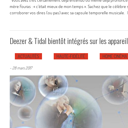
Vous avez très certainement déjà entendu ou même déjà prononcé c
mère Fouras : « c’était mieux de mon temps ». Sachez que le célèbre
corroborer vos dires (ou pas) avec sa capsule temporelle musicale. 
Deezer & Tidal bientôt intégrés sur les appare
ACTUALITÉS
HAUTE-FIDÉLITÉ
HOME CINÉMA
-
28 mars 2017