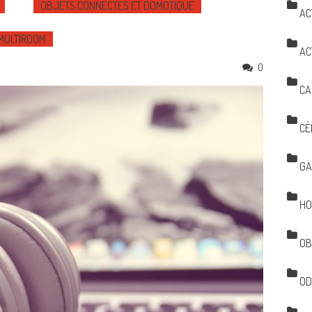
OBJETS CONNECTÉS ET DOMOTIQUE
AC
 MULTIROOM
AC
0
CA
CÉ
GA
HO
OB
OD