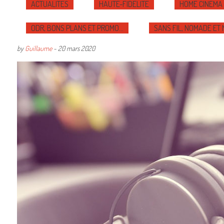
ACTUALITÉS
HAUTE-FIDÉLITÉ
HOME CINÉMA
ODR, BONS PLANS ET PROMO…
SANS FIL, NOMADE ET
by
Guillaume
-
20 mars 2020