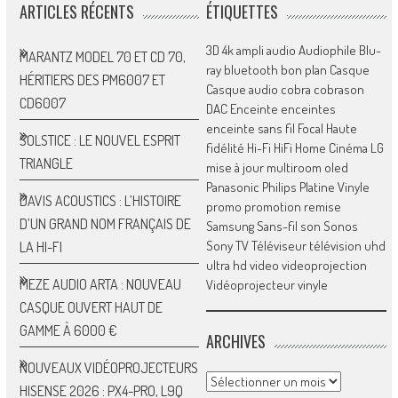
ARTICLES RÉCENTS
ÉTIQUETTES
3D
4k
ampli
audio
Audiophile
Blu-
MARANTZ MODEL 70 ET CD 70,
ray
bluetooth
bon plan
Casque
HÉRITIERS DES PM6007 ET
Casque audio
cobra
cobrason
CD6007
DAC
Enceinte
enceintes
enceinte sans fil
Focal
Haute
SOLSTICE : LE NOUVEL ESPRIT
fidélité
Hi-Fi
HiFi
Home Cinéma
LG
TRIANGLE
mise à jour
multiroom
oled
Panasonic
Philips
Platine Vinyle
DAVIS ACOUSTICS : L’HISTOIRE
promo
promotion
remise
D’UN GRAND NOM FRANÇAIS DE
Samsung
Sans-fil
son
Sonos
Sony
TV
Téléviseur
télévision
uhd
LA HI-FI
ultra hd
video
videoprojection
MEZE AUDIO ARTA : NOUVEAU
Vidéoprojecteur
vinyle
CASQUE OUVERT HAUT DE
GAMME À 6000 €
ARCHIVES
NOUVEAUX VIDÉOPROJECTEURS
Archives
HISENSE 2026 : PX4-PRO, L9Q