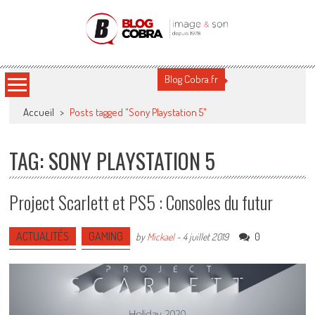
Blog Cobra
Toute l'actu Image & Son !
Blog Cobra.fr
Accueil
>
Posts tagged "Sony Playstation 5"
TAG: SONY PLAYSTATION 5
Project Scarlett et PS5 : Consoles du futur
ACTUALITÉS
GAMING
0
by
Mickael
-
4 juillet 2019