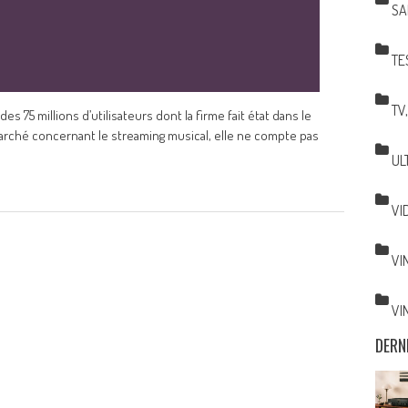
SA
TE
TV
s 75 millions d’utilisateurs dont la firme fait état dans le
arché concernant le streaming musical, elle ne compte pas
UL
VI
VI
VI
DERN