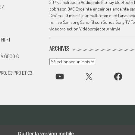
3D
4k
ampli
audio
Audiophile
Blu-ray
bluetooth
07
cobrason
DAC
Enceinte
enceintes
enceinte san
Cinéma
LG
mise à jour
multiroom
oled
Panasoni
remise
Samsung
Sans-fil
son
Sonos
Sony
TV
Té
videoprojection
Vidéoprojecteur
vinyle
HI-FI
ARCHIVES
 À 6000 €
Archives
RO, C3 PRO ET C3
YOUTUBE
X
FACEBOOK
Quitter la version mobile