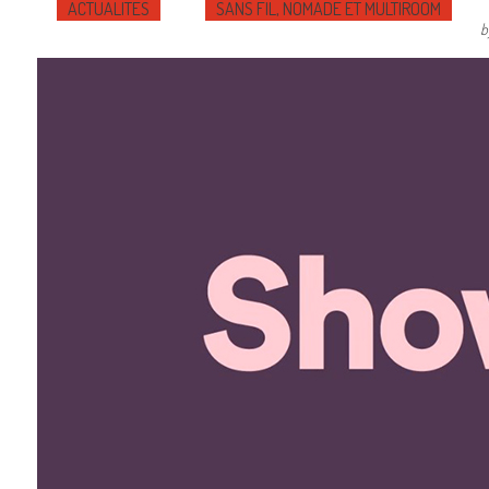
ACTUALITÉS
SANS FIL, NOMADE ET MULTIROOM
b