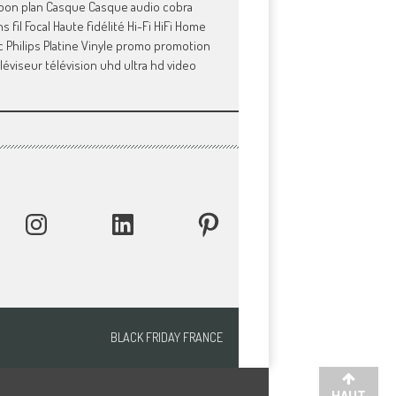
bon plan
Casque
Casque audio
cobra
s fil
Focal
Haute fidélité
Hi-Fi
HiFi
Home
c
Philips
Platine Vinyle
promo
promotion
léviseur
télévision
uhd
ultra hd
video
INSTAGRAM
LINKEDIN
PINTEREST
BLACK FRIDAY FRANCE