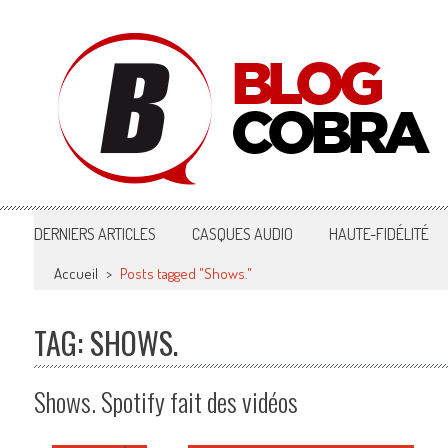
Blog Cobra
Toute l'actu Image & Son !
DERNIERS ARTICLES
CASQUES AUDIO
HAUTE-FIDÉLITÉ
Accueil
>
Posts tagged "Shows."
TAG: SHOWS.
Shows. Spotify fait des vidéos