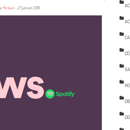
AC
y
Mickael
-
27 janvier 2016
AC
CA
CÉ
GA
HO
OB
OD