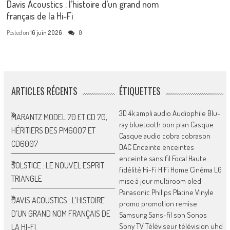
Davis Acoustics : l’histoire d’un grand nom
français de la Hi-Fi
Posted on
16 juin 2026
0
ARTICLES RÉCENTS
ÉTIQUETTES
3D
4k
ampli
audio
Audiophile
Blu-
MARANTZ MODEL 70 ET CD 70,
ray
bluetooth
bon plan
Casque
HÉRITIERS DES PM6007 ET
Casque audio
cobra
cobrason
CD6007
DAC
Enceinte
enceintes
enceinte sans fil
Focal
Haute
SOLSTICE : LE NOUVEL ESPRIT
fidélité
Hi-Fi
HiFi
Home Cinéma
LG
TRIANGLE
mise à jour
multiroom
oled
Panasonic
Philips
Platine Vinyle
DAVIS ACOUSTICS : L’HISTOIRE
promo
promotion
remise
D’UN GRAND NOM FRANÇAIS DE
Samsung
Sans-fil
son
Sonos
Sony
TV
Téléviseur
télévision
uhd
LA HI-FI