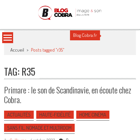
Blog Cobra
Toute l'actu Image & Son !
Blog Cobra.fr
Accueil
>
Posts tagged "r35"
TAG: R35
Primare : le son de Scandinavie, en écoute chez
Cobra.
ACTUALITÉS
HAUTE-FIDÉLITÉ
HOME CINÉMA
SANS FIL, NOMADE ET MULTIROOM